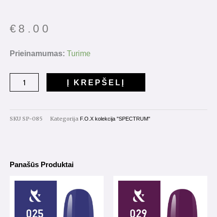
€
8.00
produkto
Prieinamumas:
Turime
kiekis:
Gelinis
Į KREPŠELĮ
lakas
"Spectrum"
7ml.
SKU
SP-085
Kategorija
F.O.X kolekcija "SPECTRUM"
Nr.085
Panašūs Produktai