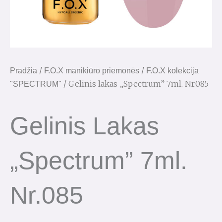
/
/
Pradžia
F.O.X manikiūro priemonės
F.O.X kolekcija
/ Gelinis lakas „Spectrum” 7ml. Nr.085
"SPECTRUM"
Gelinis Lakas
„Spectrum” 7ml.
Nr.085