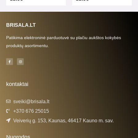
BRISALA.LT
Patikima elektroninė parduotuvė su plačiu aukštos kokybės
produktų asortimentu.
F
I
a
n
c
s
e
t
b
a
o
g
o
r
k
a
kontaktai
-
m
f
sveiki@brisala.lt
+370 676 25015
Veiverių g. 153, Kaunas, 46417 Kauno m. sav.
Nuorodos