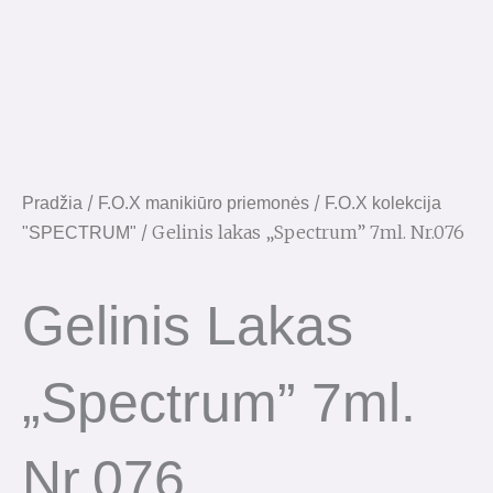
/
/
Pradžia
F.O.X manikiūro priemonės
F.O.X kolekcija
/ Gelinis lakas „Spectrum” 7ml. Nr.076
"SPECTRUM"
Gelinis Lakas
„Spectrum” 7ml.
Nr.076