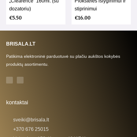
„Clearence” 160ml. (su
Plokštelės išlyginimui ir
dozatoriu)
stiprinimui
€
5.50
€
16.00
BRISALA.LT
Patikima elektroninė parduotuvė su plačiu aukštos kokybės
produktų asortimentu.
F
I
a
n
c
s
e
t
b
a
o
g
o
r
k
a
kontaktai
-
m
f
sveiki@brisala.lt
+370 676 25015