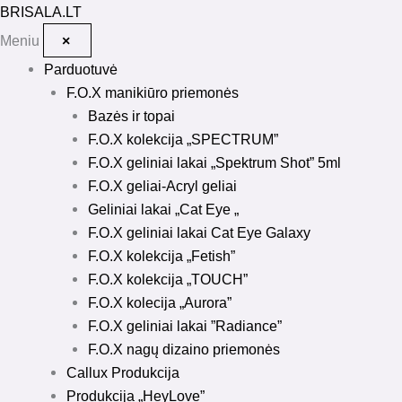
Pereiti
BRISALA
.LT
prie
Meniu
×
turinio
Parduotuvė
F.O.X manikiūro priemonės
Bazės ir topai
F.O.X kolekcija „SPECTRUM”
F.O.X geliniai lakai „Spektrum Shot” 5ml
F.O.X geliai-Acryl geliai
Geliniai lakai „Cat Eye „
F.O.X geliniai lakai Cat Eye Galaxy
F.O.X kolekcija „Fetish”
F.O.X kolekcija „TOUCH”
F.O.X kolecija „Aurora”
F.O.X geliniai lakai ”Radiance”
F.O.X nagų dizaino priemonės
Callux Produkcija
Produkcija „HeyLove”