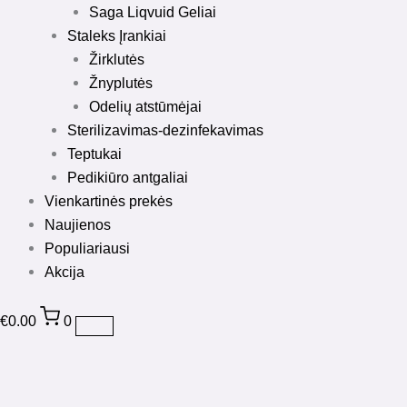
Saga Liqvuid Geliai
Staleks Įrankiai
Žirklutės
Žnyplutės
Odelių atstūmėjai
Sterilizavimas-dezinfekavimas
Teptukai
Pedikiūro antgaliai
Vienkartinės prekės
Naujienos
Populiariausi
Akcija
€
0.00
0