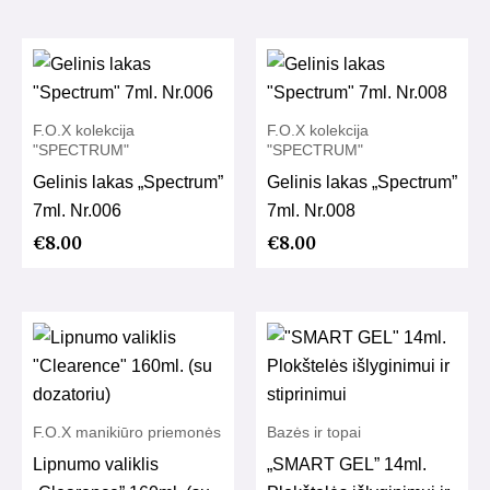
F.O.X kolekcija
F.O.X kolekcija
"SPECTRUM"
"SPECTRUM"
Gelinis lakas „Spectrum”
Gelinis lakas „Spectrum”
7ml. Nr.006
7ml. Nr.008
€
8.00
€
8.00
F.O.X manikiūro priemonės
Bazės ir topai
Lipnumo valiklis
„SMART GEL” 14ml.