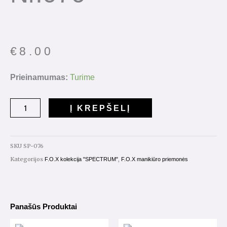
€
8.00
produkto
Prieinamumas:
Turime
kiekis:
Gelinis
Į KREPŠELĮ
lakas
"Spectrum"
7ml.
SKU
SP-076
Nr.076
Kategorijos
,
F.O.X kolekcija "SPECTRUM"
F.O.X manikiūro priemonės
Panašūs Produktai