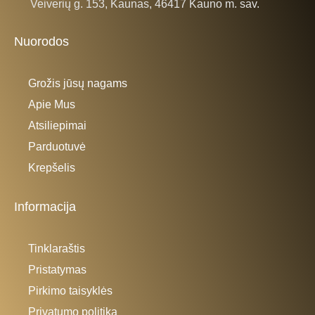
Veiverių g. 153, Kaunas, 46417 Kauno m. sav.
Nuorodos
Grožis jūsų nagams
Apie Mus
Atsiliepimai
Parduotuvė
Krepšelis
Informacija
Tinklaraštis
Pristatymas
Pirkimo taisyklės
Privatumo politika