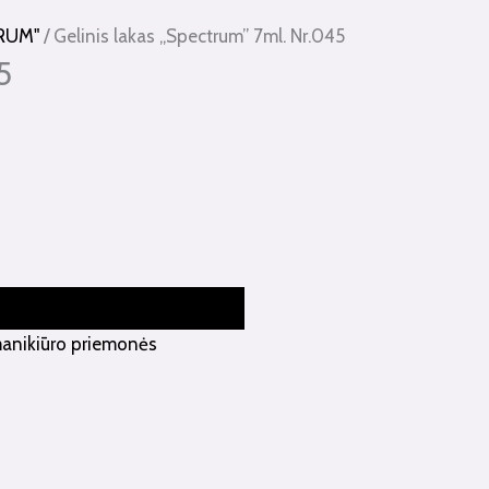
TRUM"
/ Gelinis lakas „Spectrum” 7ml. Nr.045
5
manikiūro priemonės