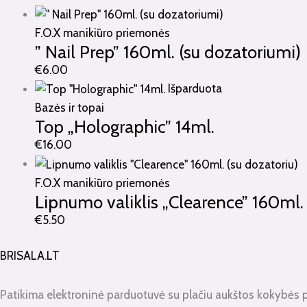
F.O.X manikiūro priemonės
” Nail Prep” 160ml. (su dozatoriumi)
€
6.00
Išparduota
Bazės ir topai
Top „Holographic” 14ml.
€
16.00
F.O.X manikiūro priemonės
Lipnumo valiklis „Clearence” 160ml. 
€
5.50
BRISALA.LT
Patikima elektroninė parduotuvė su plačiu aukštos kokybės 