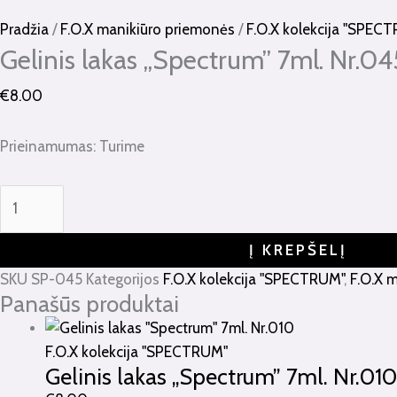
kiekis:
Gelinis
Pradžia
/
F.O.X manikiūro priemonės
/
F.O.X kolekcija "SPEC
lakas
Gelinis lakas „Spectrum” 7ml. Nr.04
"Spectrum"
€
8.00
7ml.
Nr.045
Prieinamumas:
Turime
Į KREPŠELĮ
SKU
SP-045
Kategorijos
F.O.X kolekcija "SPECTRUM"
,
F.O.X 
Panašūs produktai
F.O.X kolekcija "SPECTRUM"
Gelinis lakas „Spectrum” 7ml. Nr.010