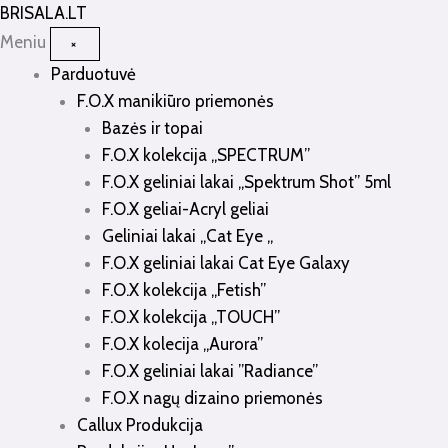
Pereiti
BRISALA
.LT
prie
Meniu
×
turinio
Parduotuvė
F.O.X manikiūro priemonės
Bazės ir topai
F.O.X kolekcija „SPECTRUM”
F.O.X geliniai lakai „Spektrum Shot” 5ml
F.O.X geliai-Acryl geliai
Geliniai lakai „Cat Eye „
F.O.X geliniai lakai Cat Eye Galaxy
F.O.X kolekcija „Fetish”
F.O.X kolekcija „TOUCH”
F.O.X kolecija „Aurora”
F.O.X geliniai lakai ”Radiance”
F.O.X nagų dizaino priemonės
Callux Produkcija