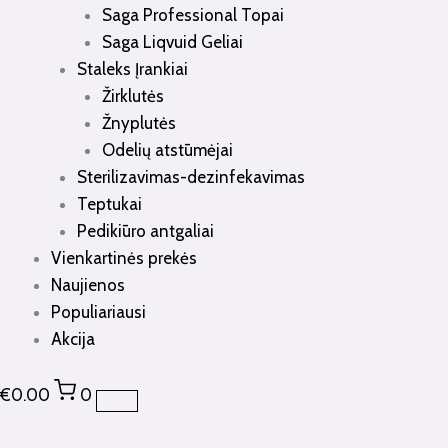
Saga Professional Topai
Saga Liqvuid Geliai
Staleks Įrankiai
Žirklutės
Žnyplutės
Odelių atstūmėjai
Sterilizavimas-dezinfekavimas
Teptukai
Pedikiūro antgaliai
Vienkartinės prekės
Naujienos
Populiariausi
Akcija
€
0.00
0
produkto