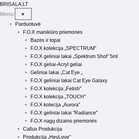
Pereiti
BRISALA
.LT
prie
Meniu
×
turinio
Parduotuvė
F.O.X manikiūro priemonės
Bazės ir topai
F.O.X kolekcija „SPECTRUM”
F.O.X geliniai lakai „Spektrum Shot” 5ml
F.O.X geliai-Acryl geliai
Geliniai lakai „Cat Eye „
F.O.X geliniai lakai Cat Eye Galaxy
F.O.X kolekcija „Fetish”
F.O.X kolekcija „TOUCH”
F.O.X kolecija „Aurora”
F.O.X geliniai lakai ”Radiance”
F.O.X nagų dizaino priemonės
Callux Produkcija
Produkcija „HeyLove”