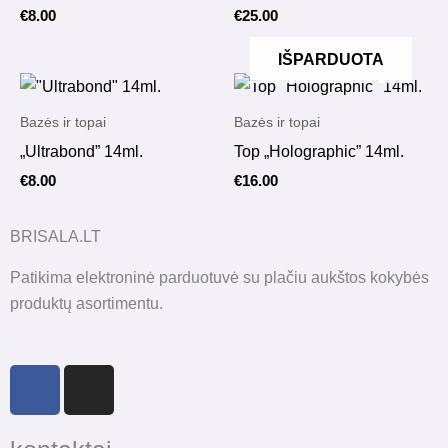
€
8.00
€
25.00
IŠPARDUOTA
Bazės ir topai
Bazės ir topai
„Ultrabond” 14ml.
Top „Holographic” 14ml.
€
8.00
€
16.00
BRISALA.LT
Patikima elektroninė parduotuvė su plačiu aukštos kokybės
produktų asortimentu.
F
I
a
n
c
s