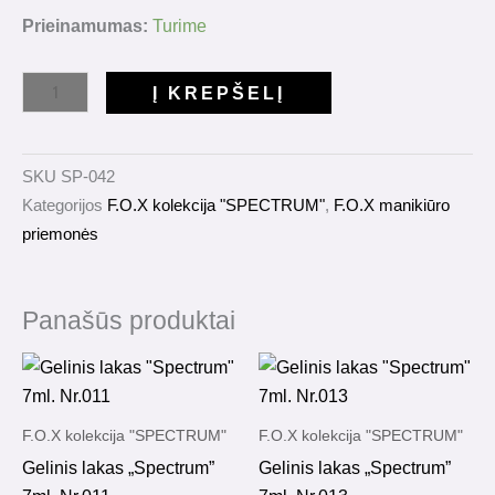
produkto
Prieinamumas:
Turime
kiekis:
Gelinis
Į KREPŠELĮ
lakas
"Spectrum"
7ml.
SKU
SP-042
Nr.042
Kategorijos
F.O.X kolekcija "SPECTRUM"
,
F.O.X manikiūro
priemonės
Panašūs produktai
F.O.X kolekcija "SPECTRUM"
F.O.X kolekcija "SPECTRUM"
Gelinis lakas „Spectrum”
Gelinis lakas „Spectrum”