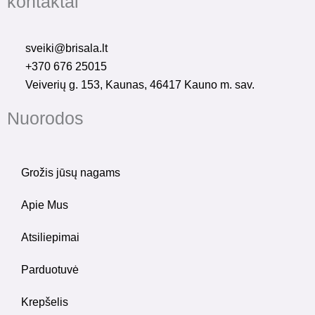
kontaktai
e
t
b
a
o
g
sveiki@brisala.lt
o
r
+370 676 25015
k
a
Veiverių g. 153, Kaunas, 46417 Kauno m. sav.
-
m
f
Nuorodos
Grožis jūsų nagams
Apie Mus
Atsiliepimai
Parduotuvė
Krepšelis