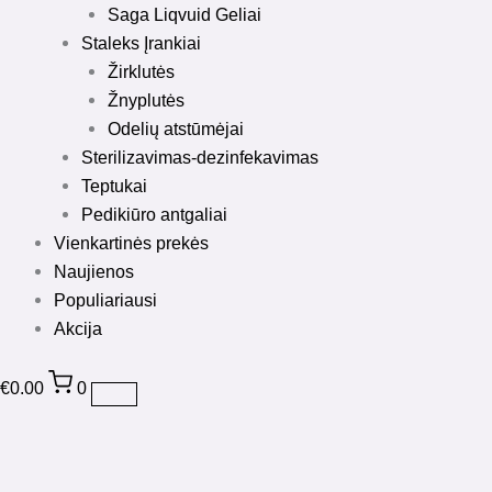
Saga Liqvuid Geliai
Staleks Įrankiai
Žirklutės
Žnyplutės
Odelių atstūmėjai
Sterilizavimas-dezinfekavimas
Teptukai
Pedikiūro antgaliai
Vienkartinės prekės
Naujienos
Populiariausi
Akcija
€
0.00
0