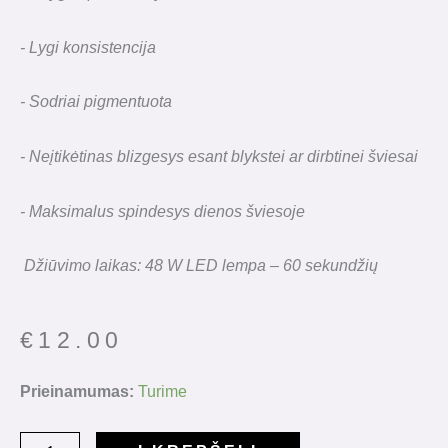
- Lygi konsistencija
- Sodriai pigmentuota
- Neįtikėtinas blizgesys esant blykstei ar dirbtinei šviesai
- Maksimalus spindesys dienos šviesoje
Džiūvimo laikas: 48 W LED lempa – 60 sekundžių
€
12.00
produkto
Prieinamumas:
Turime
kiekis:
Gelinis