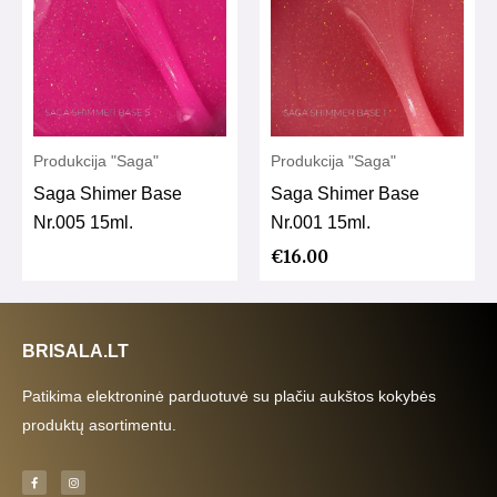
Produkcija "Saga"
Produkcija "Saga"
Saga Shimer Base
Saga Shimer Base
Nr.005 15ml.
Nr.001 15ml.
€
16.00
BRISALA.LT
Patikima elektroninė parduotuvė su plačiu aukštos kokybės
produktų asortimentu.
F
I
a
n
c
s