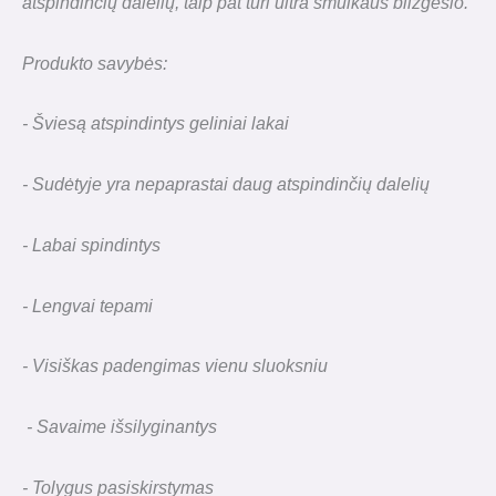
atspindinčių dalelių, taip pat turi
ultra smulkaus blizgesio.
Produkto savybės:
- Šviesą atspindintys geliniai lakai
- Sudėtyje yra nepaprastai daug atspindinčių dalelių
- Labai spindintys
- Lengvai tepami
- Visiškas padengimas vienu sluoksniu
- Savaime išsilyginantys
- Tolygus pasiskirstymas