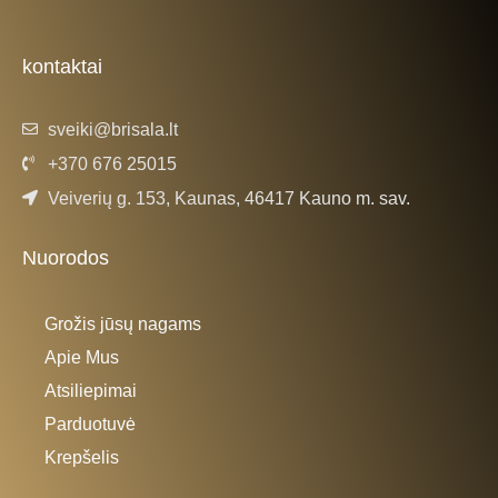
e
t
b
a
o
g
o
r
k
a
kontaktai
-
m
f
sveiki@brisala.lt
+370 676 25015
Veiverių g. 153, Kaunas, 46417 Kauno m. sav.
Nuorodos
Grožis jūsų nagams
Apie Mus
Atsiliepimai
Parduotuvė
Krepšelis