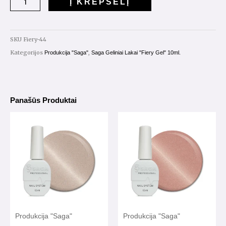
Į KREPŠELĮ
Lakas
Saga
"Fiery
SKU
Fiery-44
Gel"
Kategorijos
,
Produkcija "Saga"
Saga Geliniai Lakai "Fiery Gel" 10ml.
10ml.
Nr.44
Panašūs Produktai
Produkcija "Saga"
Produkcija "Saga"