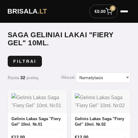
Pereiti
0
BRISALA
.LT
prie
€
0.00
turinio
SAGA GELINIAI LAKAI "FIERY
GEL" 10ML.
FILTRAI
Rasta
32
prekių
Rikiuoti:
Gelinis Lakas Saga "Fiery
Gelinis Lakas Saga "Fiery
Gel" 10ml. Nr.01
Gel" 10ml. Nr.02
→
→
€
12.00
€
12.00