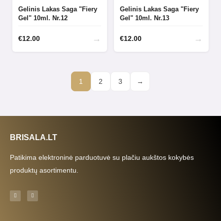
Gelinis Lakas Saga "Fiery
Gelinis Lakas Saga "Fiery
Gel" 10ml. Nr.12
Gel" 10ml. Nr.13
→
→
€
12.00
€
12.00
1
2
3
→
BRISALA.LT
Patikima elektroninė parduotuvė su plačiu aukštos kokybės
produktų asortimentu.
F
I
a
n
c
s
e
t
b
a
o
g
o
r