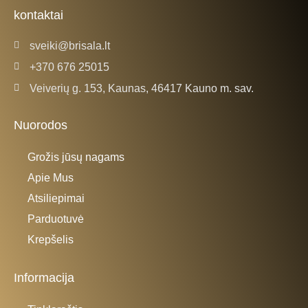
k
a
kontaktai
-
m
f
sveiki@brisala.lt
+370 676 25015
Veiverių g. 153, Kaunas, 46417 Kauno m. sav.
Nuorodos
Grožis jūsų nagams
Apie Mus
Atsiliepimai
Parduotuvė
Krepšelis
Informacija