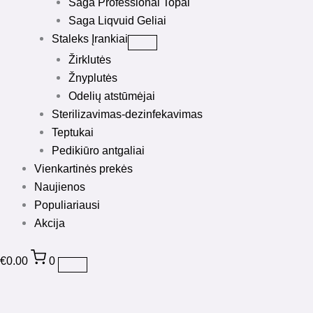
Saga Professional Topai
Saga Liqvuid Geliai
Staleks Įrankiai
Žirklutės
Žnyplutės
Odelių atstūmėjai
Sterilizavimas-dezinfekavimas
Teptukai
Pedikiūro antgaliai
Vienkartinės prekės
Naujienos
Populiariausi
Akcija
€
0.00
0