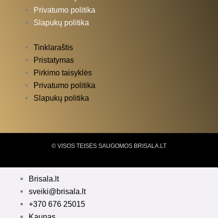
Privatumo politika
Slapukų politika
Tinklaraštis
Pristatymas
Pirkimo taisyklės
Privatumo politika
Slapukų politika
© VISOS TEISĖS SAUGOMOS BRISALA.LT
Brisala.lt
sveiki@brisala.lt
+370 676 25015
Kaunas