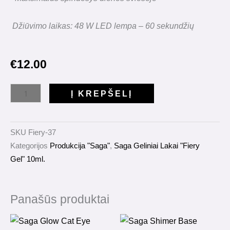
Džiūvimo laikas: 48 W LED lempa – 60 sekundžių
€
12.00
produkto
Į KREPŠELĮ
kiekis:
Gelinis
Lakas
SKU
Fiery-37
Saga
Kategorijos
Produkcija "Saga"
,
Saga Geliniai Lakai "Fiery
"Fiery
Gel" 10ml.
Gel"
10ml.
Nr.37
Panašūs produktai