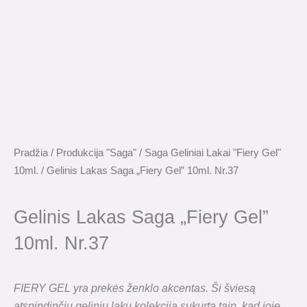
Pradžia
/
Produkcija "Saga"
/
Saga Geliniai Lakai "Fiery Gel"
10ml.
/ Gelinis Lakas Saga „Fiery Gel” 10ml. Nr.37
Gelinis Lakas Saga „Fiery Gel”
10ml. Nr.37
FIERY GEL yra prekės ženklo akcentas. Ši šviesą
atspindinčių gelinių lakų kolekcija sukurta taip, kad joje