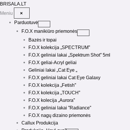
Pereiti
BRISALA
.LT
prie
Meniu
×
turinio
Parduotuvė
F.O.X manikiūro priemonės
Bazės ir topai
F.O.X kolekcija „SPECTRUM”
F.O.X geliniai lakai „Spektrum Shot” 5ml
F.O.X geliai-Acryl geliai
Geliniai lakai „Cat Eye „
F.O.X geliniai lakai Cat Eye Galaxy
F.O.X kolekcija „Fetish”
F.O.X kolekcija „TOUCH”
F.O.X kolecija „Aurora”
F.O.X geliniai lakai ”Radiance”
F.O.X nagų dizaino priemonės
Callux Produkcija