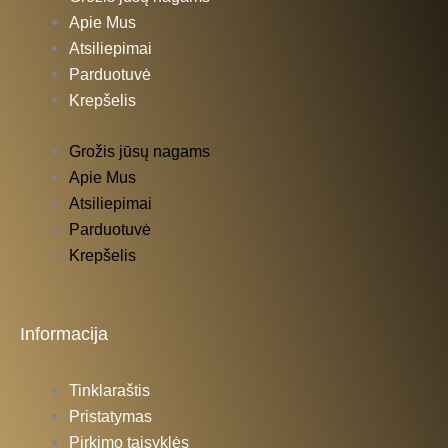
Apie Mus
Atsiliepimai
Parduotuvė
Krepšelis
Grožis jūsų nagams
Apie Mus
Atsiliepimai
Parduotuvė
Krepšelis
Informacija
Tinklaraštis
Pristatymas
Pirkimo taisyklės