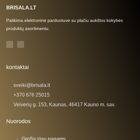
BRISALA.LT
Patikima elektroninė parduotuvė su plačiu aukštos kokybės
produktų asortimentu.
F
I
a
n
c
s
e
t
b
a
o
g
o
r
k
a
kontaktai
-
m
f
sveiki@brisala.lt
+370 676 25015
Veiverių g. 153, Kaunas, 46417 Kauno m. sav.
Nuorodos
Grožis jūsų nagams