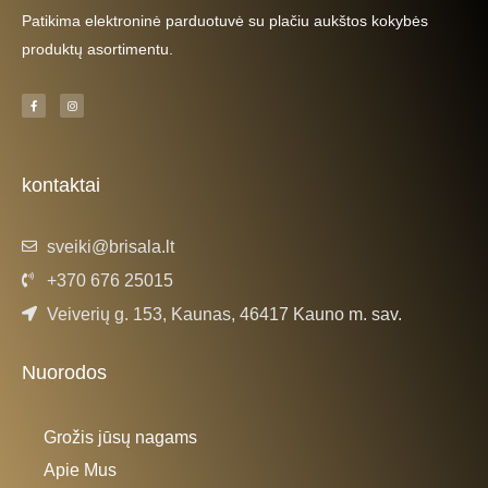
Patikima elektroninė parduotuvė su plačiu aukštos kokybės
produktų asortimentu.
F
I
a
n
c
s
e
t
b
a
o
g
o
r
k
a
kontaktai
-
m
f
sveiki@brisala.lt
+370 676 25015
Veiverių g. 153, Kaunas, 46417 Kauno m. sav.
Nuorodos
Grožis jūsų nagams
Apie Mus