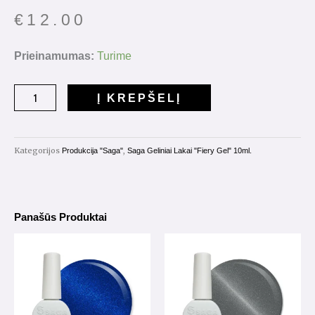
€
12.00
produkto
Prieinamumas:
Turime
kiekis:
Gelinis
Į KREPŠELĮ
Lakas
Saga
"Fiery
Kategorijos
,
Produkcija "Saga"
Saga Geliniai Lakai "Fiery Gel" 10ml.
Gel"
10ml.
Nr.22
Panašūs Produktai