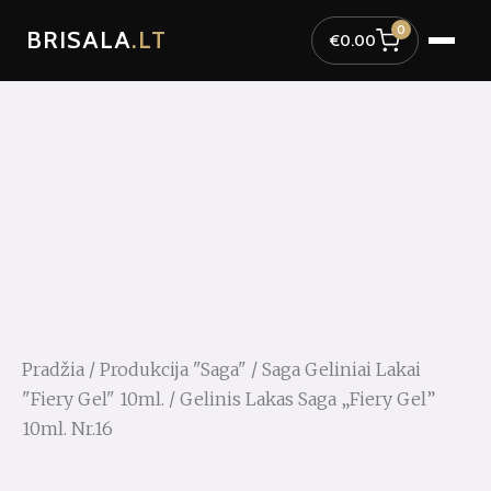
Pereiti
0
BRISALA
.LT
prie
€
0.00
turinio
Pradžia
/
Produkcija "Saga"
/
Saga Geliniai Lakai
"Fiery Gel" 10ml.
/ Gelinis Lakas Saga „Fiery Gel”
10ml. Nr.16