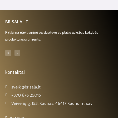
BRISALA.LT
Patikima elektroninė parduotuvė su plačiu aukštos kokybės
produktų asortimentu.
F
I
a
n
c
s
e
t
b
a
o
g
o
r
k
a
kontaktai
-
m
f
sveiki@brisala.lt
+370 676 25015
Veiverių g. 153, Kaunas, 46417 Kauno m. sav.
Nuorodos