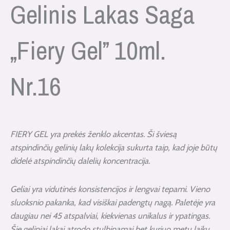
Gelinis Lakas Saga
„Fiery Gel” 10ml.
Nr.16
FIERY GEL yra prekės ženklo akcentas. Ši šviesą
atspindinčių gelinių lakų kolekcija sukurta taip, kad joje būtų
didelė atspindinčių dalelių koncentracija.
Geliai yra vidutinės konsistencijos ir lengvai tepami. Vieno
sluoksnio pakanka, kad visiškai padengtų nagą. Paletėje yra
daugiau nei 45 atspalviai,
kiekvienas unikalus ir ypatingas.
Šie geliniai lakai atrodo stulbinamai bet kuriuo metų laiku,