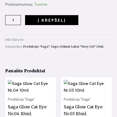
produkto
Prieinamumas:
Turime
kiekis:
Gelinis
Į KREPŠELĮ
Lakas
Saga
"Fiery
SKU
Fiery-16
Gel"
Kategorijos
Produkcija "Saga"
,
Saga Geliniai Lakai "Fiery Gel" 10ml.
10ml.
Nr.16
Panašūs Produktai
Produkcija "Saga"
Produkcija "Saga"
Saga Glow Cat Eye
Saga Glow Cat Eye
Nr.04 10ml.
Nr.03 10ml.