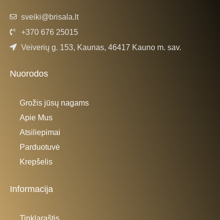
sveiki@brisala.lt
+370 676 25015
Veiverių g. 153, Kaunas, 46417 Kauno m. sav.
Nuorodos
Grožis jūsų nagams
Apie Mus
Atsiliepimai
Parduotuvė
Krepšelis
Informacija
Tinklaraštis