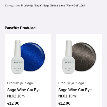
Saga
Kategorijos
,
Produkcija "Saga"
Saga Geliniai Lakai "Fiery Gel" 10ml.
"Fiery
Gel"
10ml.
Panašūs Produktai
Nr.10
Produkcija "Saga"
Produkcija "Saga"
Saga Wine Cat Eye
Saga Wine Cat Eye
Nr.02 10ml.
Nr.01 10ml.
€
12.00
€
12.00