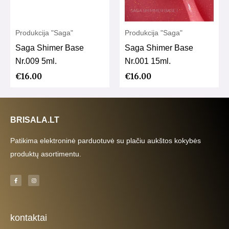
Produkcija "Saga"
Produkcija "Saga"
Saga Shimer Base
Saga Shimer Base
Nr.009 5ml.
Nr.001 15ml.
€
16.00
€
16.00
BRISALA.LT
Patikima elektroninė parduotuvė su plačiu aukštos kokybės
produktų asortimentu.
F
I
a
n
c
s
e
t
b
a
o
g
o
r
k
a
kontaktai
-
m
f