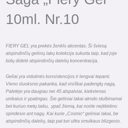
10ml. Nr.10
FIERY GEL yra prekės ženklo akcentas. Ši šviesą
atspindinčių gelinių lakų kolekcija sukurta taip, kad joje
būtų didelė atspindinčių dalelių koncentracija.
Geliai yra vidutinės konsistencijos ir lengvai tepami.
Vieno sluoksnio pakanka, kad visiškai padengtų nagą.
Paletėje yra daugiau nei 45 atspalviai,
kiekvienas
unikalus ir ypatingas. Šie geliniai lakai atrodo stulbinamai
bet kuriuo metų laiku,
ypač žiemą, kai norite neįtikėtino
spindesio ant nagų. Kai kurie „Cosmic“ geliniai lakai, be
atspindinčių dalelių, taip pat turi
ultra smulkaus blizgesio.