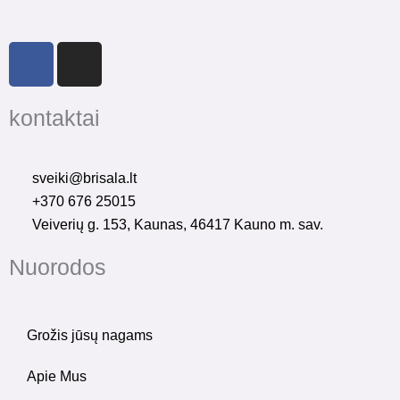
F
I
a
n
c
s
kontaktai
e
t
b
a
o
g
sveiki@brisala.lt
o
r
+370 676 25015
k
a
Veiverių g. 153, Kaunas, 46417 Kauno m. sav.
-
m
f
Nuorodos
Grožis jūsų nagams
Apie Mus