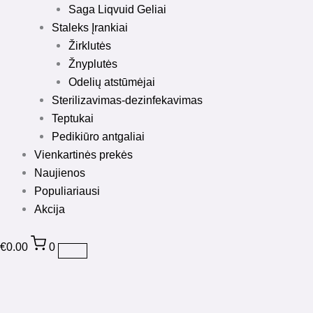
Saga Liqvuid Geliai
Staleks Įrankiai
Žirklutės
Žnyplutės
Odelių atstūmėjai
Sterilizavimas-dezinfekavimas
Teptukai
Pedikiūro antgaliai
Vienkartinės prekės
Naujienos
Populiariausi
Akcija
€
0.00
0