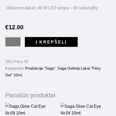
Džiūvimo laikas: 48 W LED lempa – 60 sekundžių
€
12.00
produkto
Į KREPŠELĮ
kiekis:
Gelinis
Lakas
SKU
Fiery-05
Saga
Kategorijos
Produkcija "Saga"
,
Saga Geliniai Lakai "Fiery
"Fiery
Gel" 10ml.
Gel"
10ml.
Nr.05
Panašūs produktai