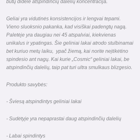
būtų didelė atspindinčių dalelių koncentracija.
Geliai yra vidutinės konsistencijos ir lengvai tepami.
Vieno sluoksnio pakanka, kad visiškai padengtų nagą.
Paletėje yra daugiau nei 45 atspalviai,
kiekvienas
unikalus ir ypatingas. Šie geliniai lakai atrodo stulbinamai
bet kuriuo metų laiku,
ypač žiemą, kai norite neįtikėtino
spindesio ant nagų. Kai kurie „Cosmic“ geliniai lakai, be
atspindinčių dalelių, taip pat turi
ultra smulkaus blizgesio.
Produkto savybės:
- Šviesą atspindintys geliniai lakai
- Sudėtyje yra nepaprastai daug atspindinčių dalelių
- Labai spindintys