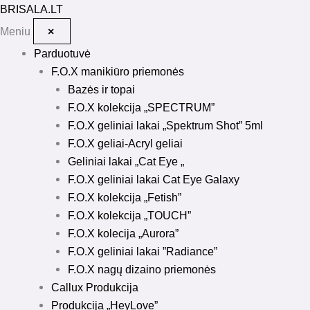
Pereiti
BRISALA
.LT
prie
Meniu
×
turinio
Parduotuvė
F.O.X manikiūro priemonės
Bazės ir topai
F.O.X kolekcija „SPECTRUM”
F.O.X geliniai lakai „Spektrum Shot” 5ml
F.O.X geliai-Acryl geliai
Geliniai lakai „Cat Eye „
F.O.X geliniai lakai Cat Eye Galaxy
F.O.X kolekcija „Fetish”
F.O.X kolekcija „TOUCH”
F.O.X kolecija „Aurora”
F.O.X geliniai lakai ”Radiance”
F.O.X nagų dizaino priemonės
Callux Produkcija
Produkcija „HeyLove”