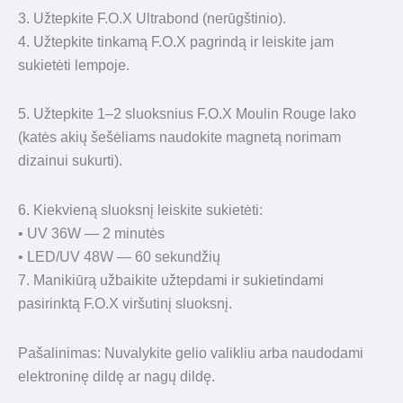
3. Užtepkite F.O.X Ultrabond (nerūgštinio).
4. Užtepkite tinkamą F.O.X pagrindą ir leiskite jam
sukietėti lempoje.
5. Užtepkite 1–2 sluoksnius F.O.X Moulin Rouge lako
(katės akių šešėliams naudokite magnetą norimam
dizainui sukurti).
6. Kiekvieną sluoksnį leiskite sukietėti:
• UV 36W — 2 minutės
• LED/UV 48W — 60 sekundžių
7. Manikiūrą užbaikite užtepdami ir sukietindami
pasirinktą F.O.X viršutinį sluoksnį.
Pašalinimas: Nuvalykite gelio valikliu arba naudodami
elektroninę dildę ar nagų dildę.