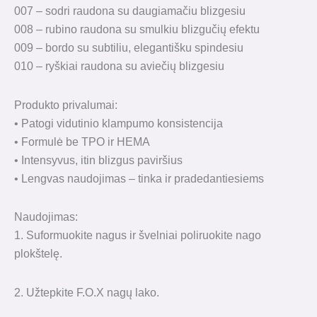
007 – sodri raudona su daugiamačiu blizgesiu
008 – rubino raudona su smulkiu blizgučių efektu
009 – bordo su subtiliu, elegantišku spindesiu
010 – ryškiai raudona su aviečių blizgesiu
Produkto privalumai:
• Patogi vidutinio klampumo konsistencija
• Formulė be TPO ir HEMA
• Intensyvus, itin blizgus paviršius
• Lengvas naudojimas – tinka ir pradedantiesiems
Naudojimas:
1. Suformuokite nagus ir švelniai poliruokite nago
plokštelę.
2. Užtepkite F.O.X nagų lako.