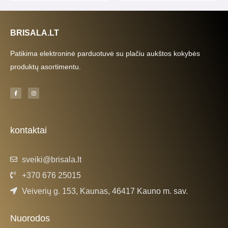
BRISALA.LT
Patikima elektroninė parduotuvė su plačiu aukštos kokybės
produktų asortimentu.
F
I
a
n
c
s
e
t
b
a
o
g
o
r
k
a
kontaktai
-
m
f
sveiki@brisala.lt
+370 676 25015
Veiverių g. 153, Kaunas, 46417 Kauno m. sav.
Nuorodos