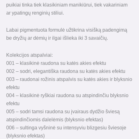
puikiai tinka tiek klasikiniam manikiūrui, tiek vakariniam
ar ypatingų renginių stiliui.
Labai pigmentuota formulė užtikrina visišką padengimą
be dryžių ar dėmių ir ilgai išlieka iki 3 savaičių.
Kolekcijos atspalviai:
001 – klasikinė raudona su katės akies efektu
002 – sodri, elegantiška raudona su katės akies efektu
003 – raudonai rožinis atspalvis su katės akies ir blyksnio
efektu
004 – klasikinė ryškiai raudona su atspindinčiu blyksnio
efektu
005 – sodri tamsi raudona su įvairaus dydžio šviesą
atspindinčiomis dalelėmis (blyksnio efektas)
006 – sultinga vyšninė su intensyviu blizgesiu šviesoje
(blyksnio efektas)