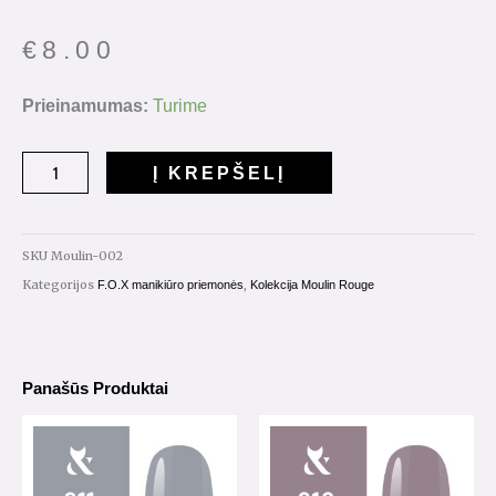
€
8.00
produkto
Prieinamumas:
Turime
kiekis:
Gelinis
Į KREPŠELĮ
Lakas
Moulin
Rouge
SKU
Moulin-002
Nr.001
Kategorijos
,
F.O.X manikiūro priemonės
Kolekcija Moulin Rouge
7ml.
Panašūs Produktai