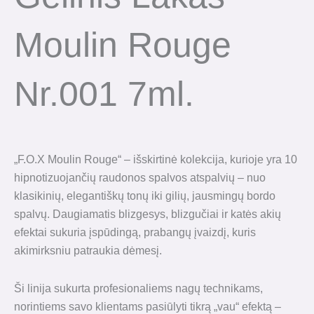
Moulin Rouge
Nr.001 7ml.
„F.O.X Moulin Rouge“ – išskirtinė kolekcija, kurioje yra 10
hipnotizuojančių raudonos spalvos atspalvių – nuo ​​
klasikinių, elegantiškų tonų iki gilių, jausmingų bordo
spalvų. Daugiamatis blizgesys, blizgučiai ir katės akių
efektai sukuria įspūdingą, prabangų įvaizdį, kuris
akimirksniu patraukia dėmesį.
Ši linija sukurta profesionaliems nagų technikams,
norintiems savo klientams pasiūlyti tikrą „vau“ efektą –