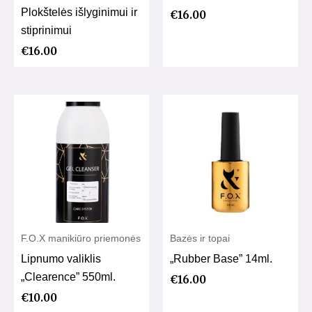
Plokštelės išlyginimui ir
€
16.00
stiprinimui
€
16.00
F.O.X manikiūro priemonės
Bazės ir topai
Lipnumo valiklis
„Rubber Base” 14ml.
„Clearence” 550ml.
€
16.00
€
10.00