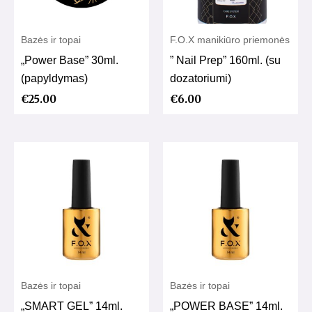
Bazės ir topai
F.O.X manikiūro priemonės
„Power Base” 30ml.
” Nail Prep” 160ml. (su
(papyldymas)
dozatoriumi)
€
25.00
€
6.00
Bazės ir topai
Bazės ir topai
„SMART GEL” 14ml.
„POWER BASE” 14ml.