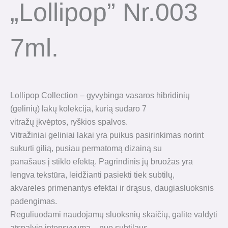
„Lollipop” Nr.003
7ml.
Lollipop Collection – gyvybinga vasaros hibridinių
(gelinių) lakų kolekcija, kurią sudaro 7
vitražų įkvėptos, ryškios spalvos.
Vitražiniai geliniai lakai yra puikus pasirinkimas norint
sukurti gilią, pusiau permatomą dizainą su
panašaus į stiklo efektą. Pagrindinis jų bruožas yra
lengva tekstūra, leidžianti pasiekti tiek subtilų,
akvareles primenantys efektai ir drąsus, daugiasluoksnis
padengimas.
Reguliuodami naudojamų sluoksnių skaičių, galite valdyti
atspalvio intensyvumą – nuo ​​subtilaus