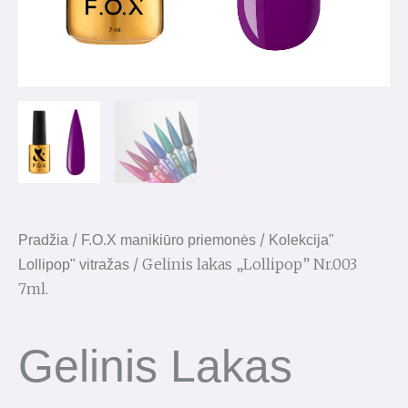
/
/
Pradžia
F.O.X manikiūro priemonės
Kolekcija"
/ Gelinis lakas „Lollipop” Nr.003
Lollipop" vitražas
7ml.
Gelinis Lakas