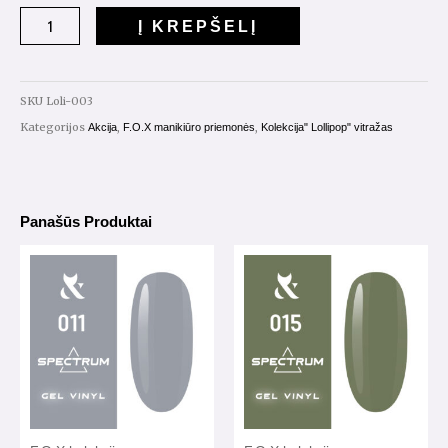
Gelinis
Į KREPŠELĮ
lakas
"Lollipop"
Nr.003
SKU
Loli-003
7ml.
Kategorijos
,
,
Akcija
F.O.X manikiūro priemonės
Kolekcija" Lollipop" vitražas
Panašūs Produktai