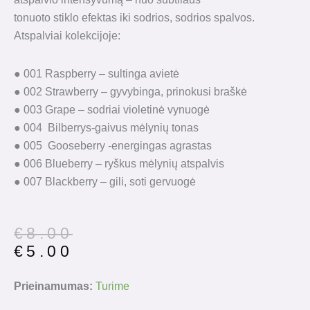
tonuoto stiklo efektas iki sodrios, sodrios spalvos.
Atspalviai kolekcijoje:
● 001 Raspberry – sultinga avietė
● 002 Strawberry – gyvybinga, prinokusi braškė
● 003 Grape – sodriai violetinė vynuogė
● 004 Bilberrys-gaivus mėlynių tonas
● 005 Gooseberry -energingas agrastas
● 006 Blueberry – ryškus mėlynių atspalvis
● 007 Blackberry – gili, soti gervuogė
Original
Current
€
8.00
price
price
€
5.00
was:
is:
€8.00.
€5.00.
produkto
Prieinamumas:
Turime
kiekis: