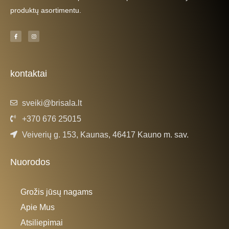
produktų asortimentu.
F
I
a
n
c
s
e
t
b
a
o
g
o
r
k
a
kontaktai
-
m
f
sveiki@brisala.lt
+370 676 25015
Veiverių g. 153, Kaunas, 46417 Kauno m. sav.
Nuorodos
Grožis jūsų nagams
Apie Mus
Atsiliepimai