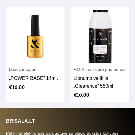
Bazės ir topai
F.O.X manikiūro priemonės
„POWER BASE” 14ml.
Lipnumo valiklis
„Clearence” 550ml.
€
16.00
€
10.00
BRISALA.LT
Patikima elektroninė parduotuvė su plačiu aukštos kokybės