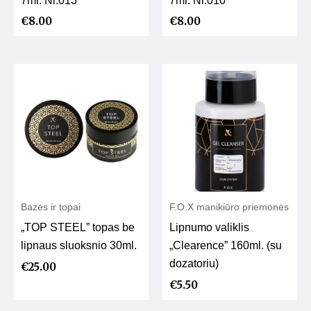
€
8.00
€
8.00
Bazės ir topai
F.O.X manikiūro priemonės
„TOP STEEL” topas be
Lipnumo valiklis
lipnaus sluoksnio 30ml.
„Clearence” 160ml. (su
dozatoriu)
€
25.00
€
5.50