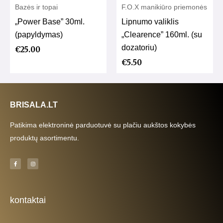
Bazės ir topai
F.O.X manikiūro priemonės
„Power Base” 30ml.
Lipnumo valiklis
(papyldymas)
„Clearence” 160ml. (su
dozatoriu)
€
25.00
€
5.50
BRISALA.LT
Patikima elektroninė parduotuvė su plačiu aukštos kokybės
produktų asortimentu.
F
I
a
n
c
s
e
t
b
a
o
g
o
r
k
a
kontaktai
-
m
f