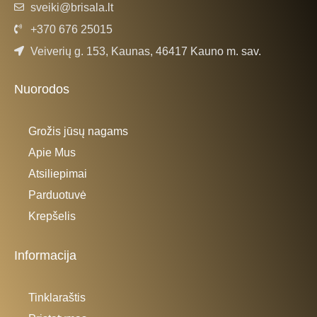
sveiki@brisala.lt
+370 676 25015
Veiverių g. 153, Kaunas, 46417 Kauno m. sav.
Nuorodos
Grožis jūsų nagams
Apie Mus
Atsiliepimai
Parduotuvė
Krepšelis
Informacija
Tinklaraštis