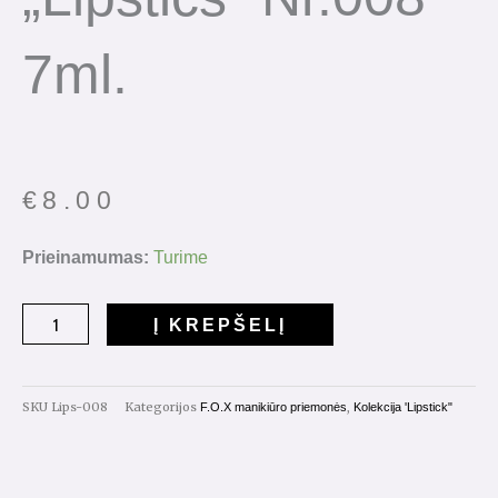
7ml.
€
8.00
produkto
Prieinamumas:
Turime
kiekis:
Gelinis
Į KREPŠELĮ
Lakas
"Lipstics"
Nr.008
SKU
Lips-008
Kategorijos
,
F.O.X manikiūro priemonės
Kolekcija 'Lipstick"
7ml.