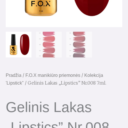
/
/
Pradžia
F.O.X manikiūro priemonės
Kolekcija
/ Gelinis Lakas „Lipstics” Nr.008 7ml.
'Lipstick"
Gelinis Lakas
„Lipstics” Nr.008