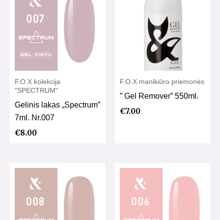
F.O.X kolekcija
F.O.X manikiūro priemonės
"SPECTRUM"
” Gel Remover” 550ml.
Gelinis lakas „Spectrum”
€
7.00
7ml. Nr.007
€
8.00