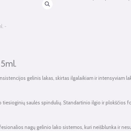
15ml.
istencijos gelinis lakas, skirtas ilgalaikiam ir intensyviam l
 tiesioginių saulės spindulių. Standartinio ilgio ir plokščios
ionalios nagų gelinio lako sistemos, kuri neišblunka ir nesu