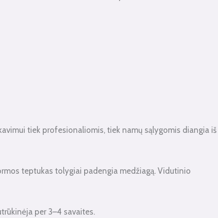
akavimui tiek profesionaliomis, tiek namų sąlygomis diangia iš
 formos teptukas tolygiai padengia medžiagą. Vidutinio
trūkinėja per 3–4 savaites.