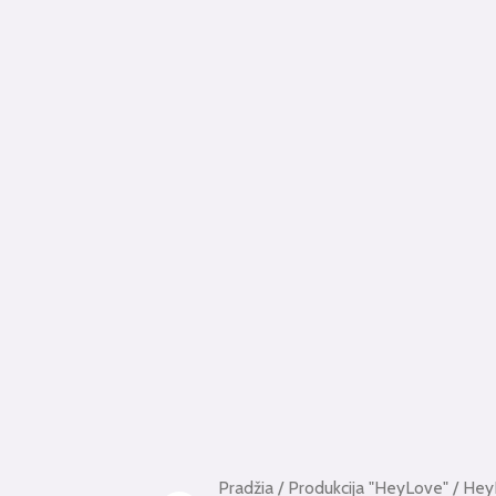
Pradžia
/
Produkcija "HeyLove"
/
HeyL