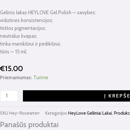
Gelinis lakas HEYLOVE Gel Polish — savybės:
vidutinės konsistencijos;
tirštos pigmentacijos;
neutralus kvapas;
tinka manikiūrui ir pedikiūrui;
tūris — 15 ml;
€
15.00
Prieinamumas:
Turime
Į KREPŠ
SKU
Hey-Rosewterr
Kategorijos
HeyLove Geliiniai Lakai
,
Produkc
Panašūs produktai