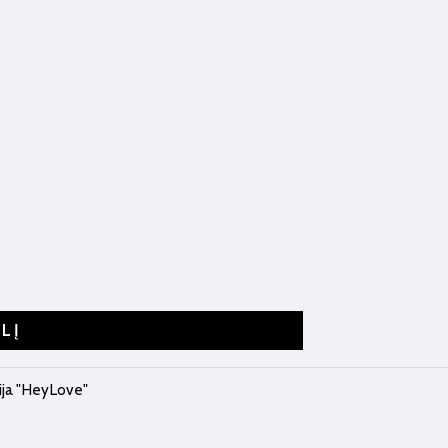
ELĮ
ija "HeyLove"