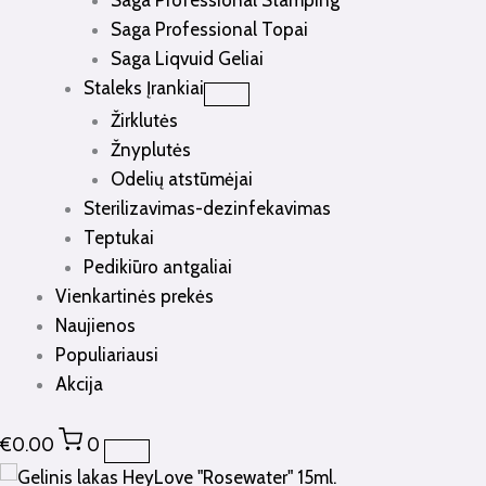
Saga Professional Stamping
Saga Professional Topai
Saga Liqvuid Geliai
Staleks Įrankiai
Žirklutės
Žnyplutės
Odelių atstūmėjai
Sterilizavimas-dezinfekavimas
Teptukai
Pedikiūro antgaliai
Vienkartinės prekės
Naujienos
Populiariausi
Akcija
€
0.00
0
produkto