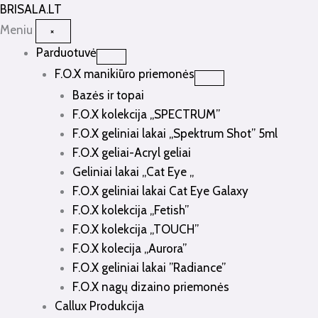
Pereiti
BRISALA
.LT
prie
Meniu
×
turinio
Parduotuvė
F.O.X manikiūro priemonės
Bazės ir topai
F.O.X kolekcija „SPECTRUM”
F.O.X geliniai lakai „Spektrum Shot” 5ml
F.O.X geliai-Acryl geliai
Geliniai lakai „Cat Eye „
F.O.X geliniai lakai Cat Eye Galaxy
F.O.X kolekcija „Fetish”
F.O.X kolekcija „TOUCH”
F.O.X kolecija „Aurora”
F.O.X geliniai lakai ”Radiance”
F.O.X nagų dizaino priemonės
Callux Produkcija