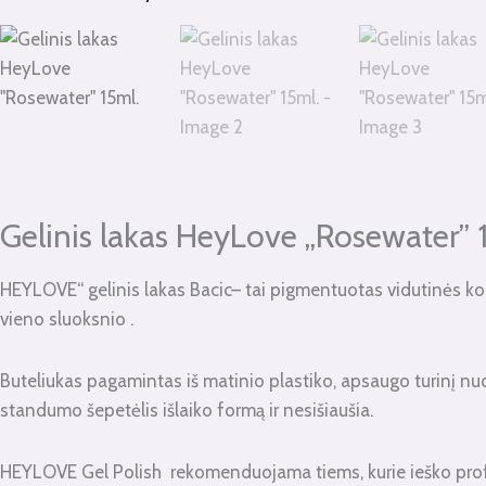
kiekis:
Gelinis
lakas
HeyLove
"Rosewater"
15ml.
Gelinis lakas HeyLove „Rosewater” 
HEYLOVE“ gelinis lakas Bacic– tai pigmentuotas vidutinės kons
vieno sluoksnio .
Buteliukas pagamintas iš matinio plastiko, apsaugo turinį nuo
standumo šepetėlis išlaiko formą ir nesišiaušia.
HEYLOVE Gel Polish rekomenduojama tiems, kurie ieško profes