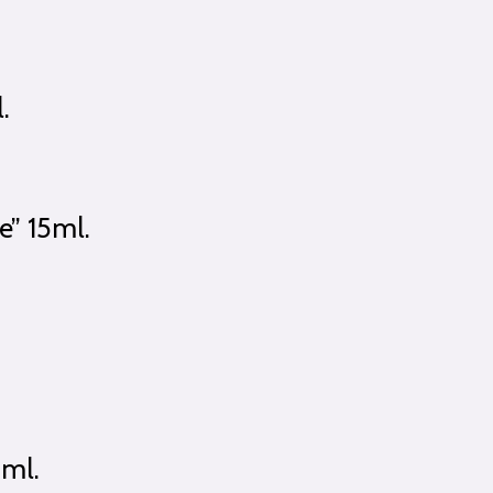
.
e” 15ml.
5ml.