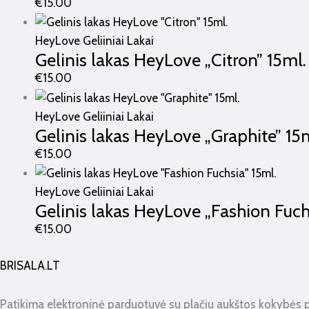
€
15.00
HeyLove Geliiniai Lakai
Gelinis lakas HeyLove „Citron” 15ml.
€
15.00
HeyLove Geliiniai Lakai
Gelinis lakas HeyLove „Graphite” 15
€
15.00
HeyLove Geliiniai Lakai
Gelinis lakas HeyLove „Fashion Fuch
€
15.00
BRISALA.LT
Patikima elektroninė parduotuvė su plačiu aukštos kokybės 