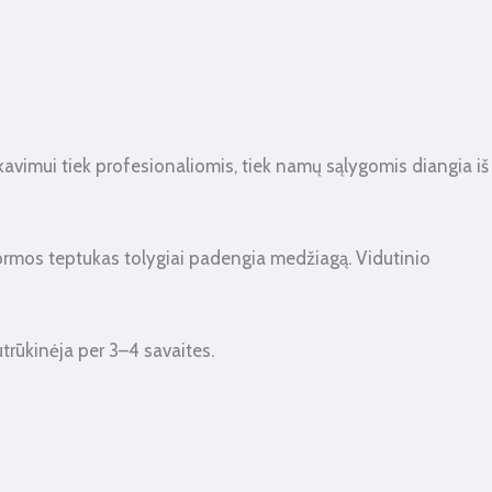
akavimui tiek profesionaliomis, tiek namų sąlygomis diangia iš
 formos teptukas tolygiai padengia medžiagą. Vidutinio
trūkinėja per 3–4 savaites.