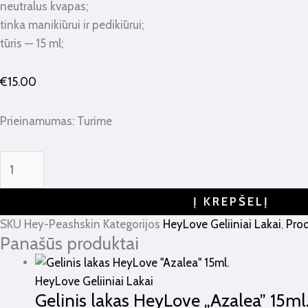
neutralus kvapas;
tinka manikiūrui ir pedikiūrui;
tūris — 15 ml;
€
15.00
Prieinamumas:
Turime
Į KREPŠELĮ
SKU
Hey-Peashskin
Kategorijos
HeyLove Geliiniai Lakai
,
Prod
Panašūs produktai
HeyLove Geliiniai Lakai
Gelinis lakas HeyLove „Azalea” 15ml