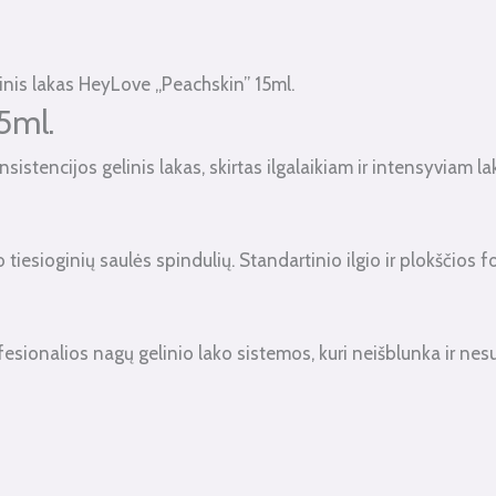
inis lakas HeyLove „Peachskin” 15ml.
5ml.
istencijos gelinis lakas, skirtas ilgalaikiam ir intensyviam l
 tiesioginių saulės spindulių. Standartinio ilgio ir plokščios
ionalios nagų gelinio lako sistemos, kuri neišblunka ir nesu