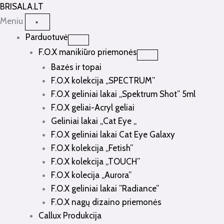
Pereiti
BRISALA
.LT
prie
Meniu
×
turinio
Parduotuvė
F.O.X manikiūro priemonės
Bazės ir topai
F.O.X kolekcija „SPECTRUM”
F.O.X geliniai lakai „Spektrum Shot” 5ml
F.O.X geliai-Acryl geliai
Geliniai lakai „Cat Eye „
F.O.X geliniai lakai Cat Eye Galaxy
F.O.X kolekcija „Fetish”
F.O.X kolekcija „TOUCH”
F.O.X kolecija „Aurora”
F.O.X geliniai lakai ”Radiance”
F.O.X nagų dizaino priemonės
Callux Produkcija