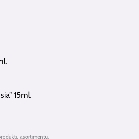
ml.
sia” 15ml.
produktų asortimentu.