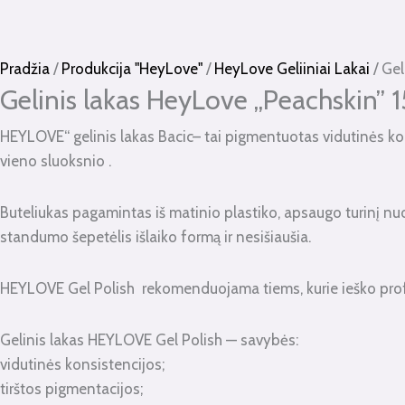
kiekis:
Gelinis
lakas
Pradžia
/
Produkcija "HeyLove"
/
HeyLove Geliiniai Lakai
/ Gel
HeyLove
Gelinis lakas HeyLove „Peachskin” 1
"Peachskin"
HEYLOVE“ gelinis lakas Bacic– tai pigmentuotas vidutinės kons
15ml.
vieno sluoksnio .
Buteliukas pagamintas iš matinio plastiko, apsaugo turinį nuo
standumo šepetėlis išlaiko formą ir nesišiaušia.
HEYLOVE Gel Polish rekomenduojama tiems, kurie ieško profes
Gelinis lakas HEYLOVE Gel Polish — savybės:
vidutinės konsistencijos;
tirštos pigmentacijos;