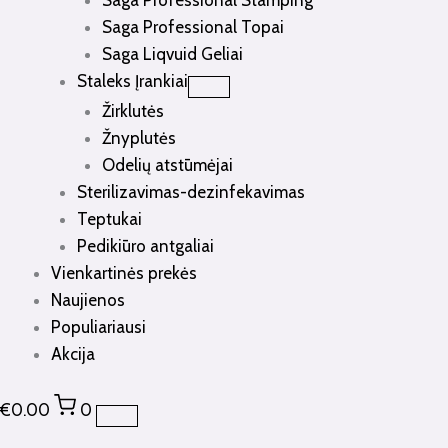
Saga Professional Stamping
Saga Professional Topai
Saga Liqvuid Geliai
Staleks Įrankiai
Žirklutės
Žnyplutės
Odelių atstūmėjai
Sterilizavimas-dezinfekavimas
Teptukai
Pedikiūro antgaliai
Vienkartinės prekės
Naujienos
Populiariausi
Akcija
€
0.00
0
produkto