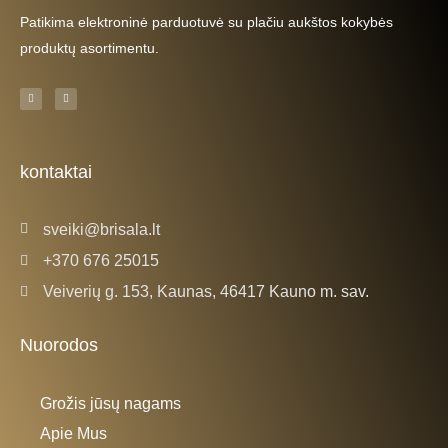
Patikima elektroninė parduotuvė su plačiu aukštos kokybės
produktų asortimentu.
F
I
a
n
c
s
e
t
b
a
o
g
o
r
k
a
kontaktai
-
m
f
sveiki@brisala.lt
+370 676 25015
Veiverių g. 153, Kaunas, 46417 Kauno m. sav.
Nuorodos
Grožis jūsų nagams
Apie Mus