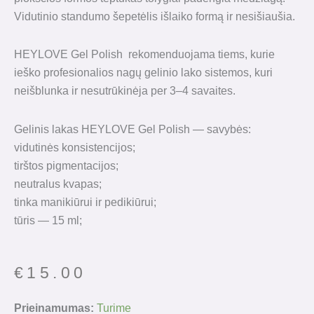
Vidutinio standumo šepetėlis išlaiko formą ir nesišiaušia.
HEYLOVE Gel Polish rekomenduojama tiems, kurie
ieško profesionalios nagų gelinio lako sistemos, kuri
neišblunka ir nesutrūkinėja per 3–4 savaites.
Gelinis lakas HEYLOVE Gel Polish — savybės:
vidutinės konsistencijos;
tirštos pigmentacijos;
neutralus kvapas;
tinka manikiūrui ir pedikiūrui;
tūris — 15 ml;
€
15.00
produkto
Prieinamumas:
Turime