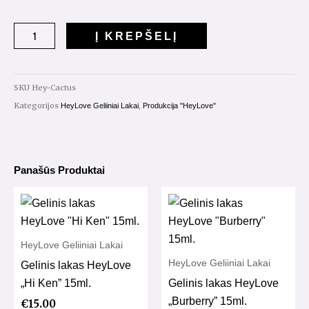
kiekis:
Gelinis
Į KREPŠELĮ
lakas
HeyLove
"Cactus"
SKU
Hey-Cactus
15ml.
Kategorijos
,
HeyLove Geliiniai Lakai
Produkcija "HeyLove"
Panašūs Produktai
HeyLove Geliiniai Lakai
HeyLove Geliiniai Lakai
Gelinis lakas HeyLove
„Hi Ken” 15ml.
Gelinis lakas HeyLove
„Burberry” 15ml.
€
15.00