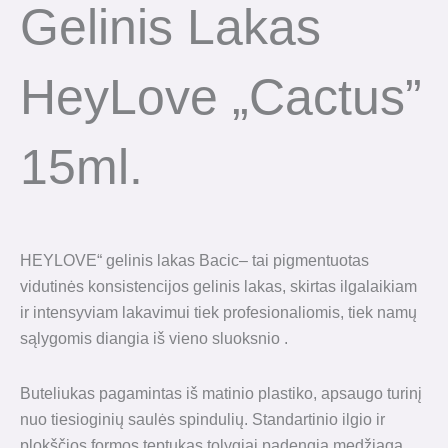
Gelinis Lakas
HeyLove „Cactus”
15ml.
HEYLOVE“ gelinis lakas Bacic– tai pigmentuotas
vidutinės konsistencijos gelinis lakas, skirtas ilgalaikiam
ir intensyviam lakavimui tiek profesionaliomis, tiek namų
sąlygomis diangia iš vieno sluoksnio .
Buteliukas pagamintas iš matinio plastiko, apsaugo turinį
nuo tiesioginių saulės spindulių. Standartinio ilgio ir
plokščios formos teptukas tolygiai padengia medžiagą.