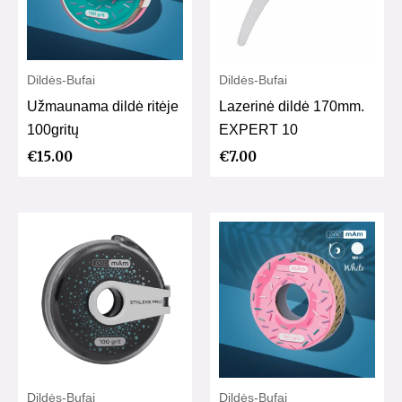
Dildės-Bufai
Dildės-Bufai
Užmaunama dildė ritėje
Lazerinė dildė 170mm.
100gritų
EXPERT 10
€
15.00
€
7.00
Dildės-Bufai
Dildės-Bufai