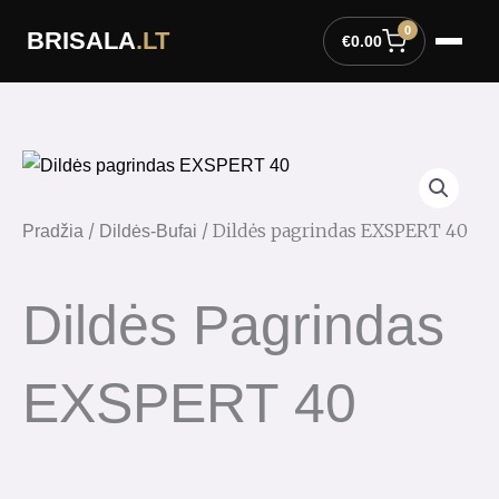
Pereiti
0
BRISALA
.LT
prie
€
0.00
turinio
/
/ Dildės pagrindas EXSPERT 40
Pradžia
Dildės-Bufai
Dildės Pagrindas
EXSPERT 40