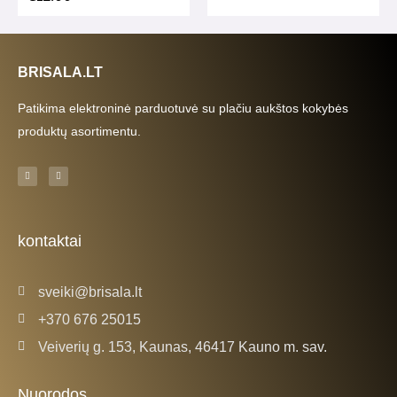
BRISALA.LT
Patikima elektroninė parduotuvė su plačiu aukštos kokybės
produktų asortimentu.
F
I
a
n
c
s
e
t
b
a
o
g
o
r
k
a
kontaktai
-
m
f
sveiki@brisala.lt
+370 676 25015
Veiverių g. 153, Kaunas, 46417 Kauno m. sav.
Nuorodos