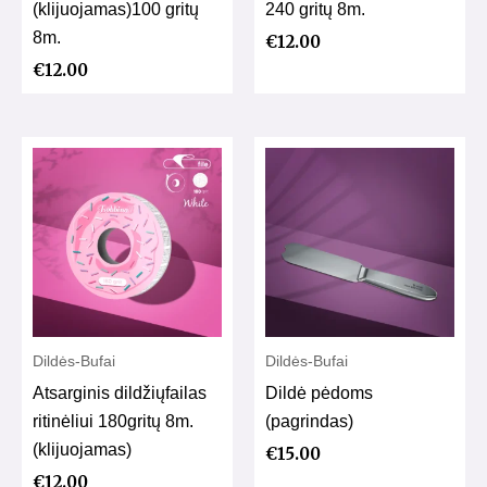
(klijuojamas)100 gritų
240 gritų 8m.
8m.
€
12.00
€
12.00
Dildės-Bufai
Dildės-Bufai
Atsarginis dildžiųfailas
Dildė pėdoms
ritinėliui 180gritų 8m.
(pagrindas)
(klijuojamas)
€
15.00
€
12.00