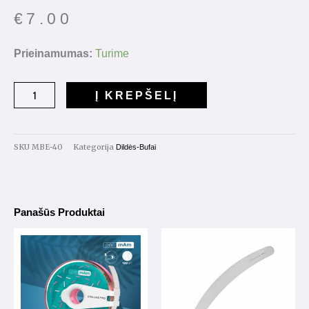
€
7.00
produkto
Prieinamumas:
Turime
kiekis:
Dildės
Į KREPŠELĮ
pagrindas
EXSPERT
40
SKU
MBE-40
Kategorija
Dildės-Bufai
Panašūs Produktai