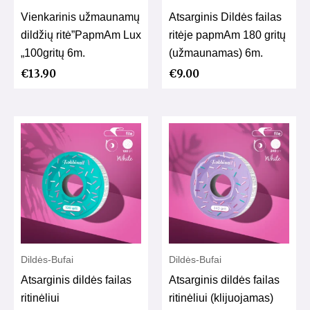
Vienkarinis užmaunamų
Atsarginis Dildės failas
dildžių ritė”PapmAm Lux
ritėje papmAm 180 gritų
„100gritų 6m.
(užmaunamas) 6m.
€
13.90
€
9.00
Dildės-Bufai
Dildės-Bufai
Atsarginis dildės failas
Atsarginis dildės failas
ritinėliui
ritinėliui (klijuojamas)