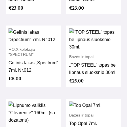
€
23.00
€
23.00
F.O.X kolekcija
"SPECTRUM"
Bazės ir topai
Gelinis lakas „Spectrum”
„TOP STEEL” topas be
7ml. Nr.012
lipnaus sluoksnio 30ml.
€
8.00
€
25.00
Bazės ir topai
Top Opal 7ml.