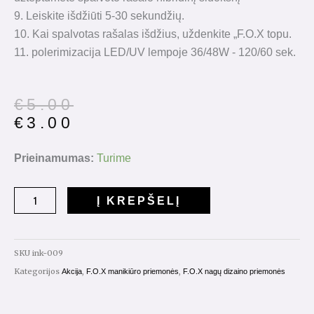
9. Leiskite išdžiūti 5-30 sekundžių.
10. Kai spalvotas rašalas išdžius, uždenkite „F.O.X topu.
11. polerimizacija LED/UV lempoje 36/48W - 120/60 sek.
Original
Current
€
5.00
price
price
€
3.00
was:
is:
€5.00.
€3.00.
produkto
Prieinamumas:
Turime
kiekis:
Color
Į KREPŠELĮ
Ink
Nr.009
5ml.
SKU
ink-009
(auksas)
Kategorijos
,
,
Akcija
F.O.X manikiūro priemonės
F.O.X nagų dizaino priemonės