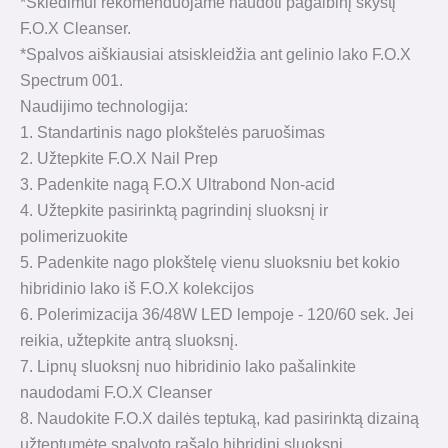
*Skiedimui rekomenduojame naudoti pagalbinį skystį
F.O.X Cleanser.
*Spalvos aiškiausiai atsiskleidžia ant gelinio lako F.O.X
Spectrum 001.
Naudijimo technologija:
1. Standartinis nago plokštelės paruošimas
2. Užtepkite F.O.X Nail Prep
3. Padenkite nagą F.O.X Ultrabond Non-acid
4. Užtepkite pasirinktą pagrindinį sluoksnį ir
polimerizuokite
5. Padenkite nago plokštelę vienu sluoksniu bet kokio
hibridinio lako iš F.O.X kolekcijos
6. Polerimizacija 36/48W LED lempoje - 120/60 sek. Jei
reikia, užtepkite antrą sluoksnį.
7. Lipnų sluoksnį nuo hibridinio lako pašalinkite
naudodami F.O.X Cleanser
8. Naudokite F.O.X dailės teptuką, kad pasirinktą dizainą
užteptumėte spalvoto rašalo hibridinį sluoksnį