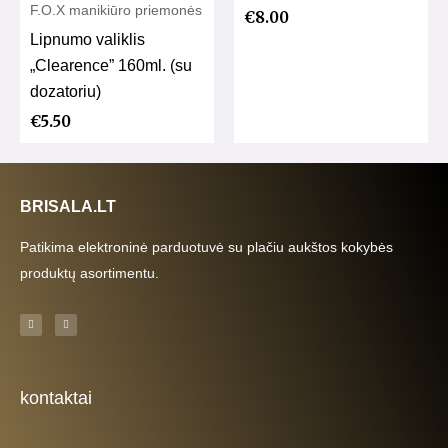
F.O.X manikiūro priemonės
€
8.00
Lipnumo valiklis
„Clearence” 160ml. (su
dozatoriu)
€
5.50
BRISALA.LT
Patikima elektroninė parduotuvė su plačiu aukštos kokybės
produktų asortimentu.
F
I
a
n
c
s
e
t
b
a
o
g
o
r
k
a
kontaktai
-
m
f