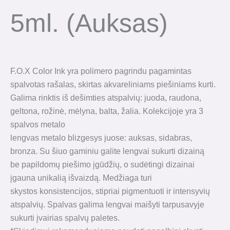
5ml. (auksas)
F.O.X Color Ink yra polimero pagrindu pagamintas
spalvotas rašalas, skirtas akvareliniams piešiniams kurti.
Galima rinktis iš dešimties atspalvių: juoda, raudona,
geltona, rožinė, mėlyna, balta, žalia. Kolekcijoje yra 3
spalvos metalo
lengvas metalo blizgesys juose: auksas, sidabras,
bronza. Su šiuo gaminiu galite lengvai sukurti dizainą
be papildomų piešimo įgūdžių, o sudėtingi dizainai
įgauna unikalią išvaizdą. Medžiaga turi
skystos konsistencijos, stipriai pigmentuoti ir intensyvių
atspalvių. Spalvas galima lengvai maišyti tarpusavyje
sukurti įvairias spalvų paletes.