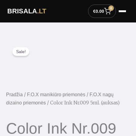
Pereiti
0
BRISALA
.LT
prie
€
0.00
turinio
Sale!
/
/
Pradžia
F.O.X manikiūro priemonės
F.O.X nagų
/ Color Ink Nr.009 5ml. (auksas)
dizaino priemonės
Color Ink Nr.009