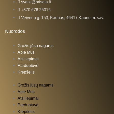
sveiki@brisala.lt
+370 676 25015
Veiverių g. 153, Kaunas, 46417 Kauno m. sav.
Nuorodos
Grožis jūsų nagams
Apie Mus
Atsiliepimai
Parduotuvė
Krepšelis
Grožis jūsų nagams
Apie Mus
Atsiliepimai
Parduotuvė
Krepšelis