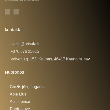
F
I
a
n
c
s
e
t
b
a
o
g
o
r
k
a
kontaktai
-
m
f
sveiki@brisala.lt
+370 676 25015
Veiverių g. 153, Kaunas, 46417 Kauno m. sav.
Nuorodos
Grožis jūsų nagams
Apie Mus
Atsiliepimai
Parduotuvė