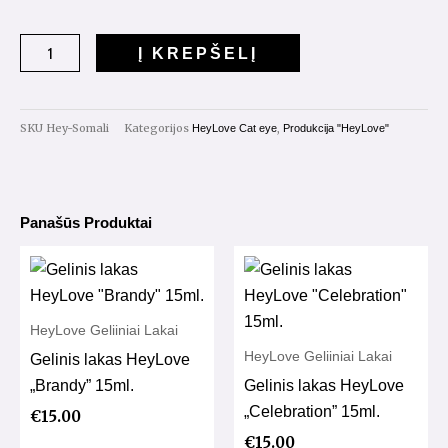
kiekis:
CatEye
Į KREPŠELĮ
Gelinis
lakas
"Somali"
SKU
Hey-Somali
Kategorijos
,
HeyLove Cat eye
Produkcija "HeyLove"
15ml.
Panašūs Produktai
HeyLove Geliiniai Lakai
HeyLove Geliiniai Lakai
Gelinis lakas HeyLove
„Brandy” 15ml.
Gelinis lakas HeyLove
„Celebration” 15ml.
€
15.00
€
15.00