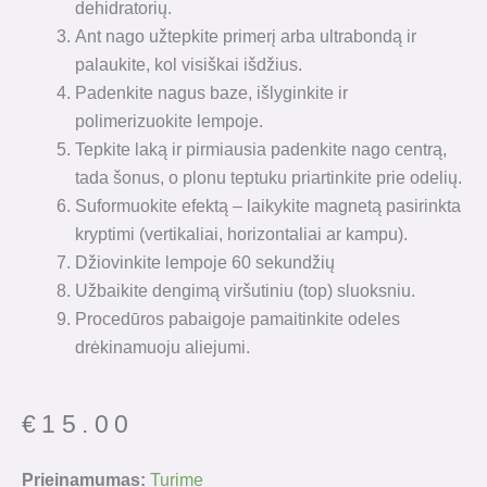
dehidratorių.
Ant nago užtepkite primerį arba ultrabondą ir
palaukite, kol visiškai išdžius.
Padenkite nagus baze, išlyginkite ir
polimerizuokite lempoje.
Tepkite laką ir pirmiausia padenkite nago centrą,
tada šonus, o plonu teptuku priartinkite prie odelių.
Suformuokite efektą – laikykite magnetą pasirinkta
kryptimi (vertikaliai, horizontaliai ar kampu).
Džiovinkite lempoje 60 sekundžių
Užbaikite dengimą viršutiniu (top) sluoksniu.
Procedūros pabaigoje pamaitinkite odeles
drėkinamuoju aliejumi.
€
15.00
produkto
Prieinamumas:
Turime