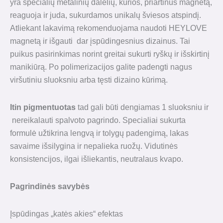
yra specialių metalinių dalelių, kurios, priartinus magnetą,
reaguoja ir juda, sukurdamos unikalų šviesos atspindį.
Atliekant lakavimą rekomenduojama naudoti HEYLOVE
magnetą ir išgauti dar įspūdingesnius dizainus. Tai
puikus pasirinkimas norint greitai sukurti ryškų ir išskirtinį
manikiūrą. Po polimerizacijos galite padengti nagus
viršutiniu sluoksniu arba tęsti dizaino kūrimą.
Itin pigmentuotas
tad gali būti dengiamas 1 sluoksniu ir
nereikalauti spalvoto pagrindo. Specialiai sukurta
formulė užtikrina lengvą ir tolygų padengimą, lakas
savaime išsilygina ir nepalieka ruožų. Vidutinės
konsistencijos, ilgai išliekantis, neutralaus kvapo.
Pagrindinės savybės
Įspūdingas „katės akies“ efektas