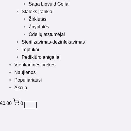
Saga Liqvuid Geliai
Staleks Įrankiai
Žirklutės
Žnyplutės
Odelių atstūmėjai
Sterilizavimas-dezinfekavimas
Teptukai
Pedikiūro antgaliai
Vienkartinės prekės
Naujienos
Populiariausi
Akcija
€
0.00
0