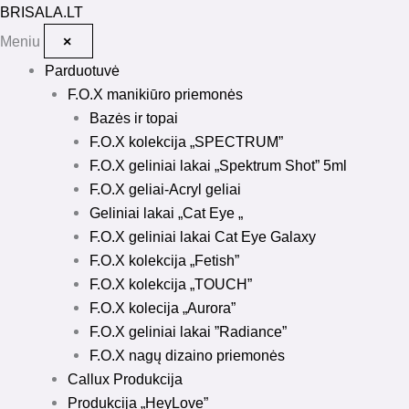
Pereiti
BRISALA
.LT
prie
Meniu
×
turinio
Parduotuvė
F.O.X manikiūro priemonės
Bazės ir topai
F.O.X kolekcija „SPECTRUM”
F.O.X geliniai lakai „Spektrum Shot” 5ml
F.O.X geliai-Acryl geliai
Geliniai lakai „Cat Eye „
F.O.X geliniai lakai Cat Eye Galaxy
F.O.X kolekcija „Fetish”
F.O.X kolekcija „TOUCH”
F.O.X kolecija „Aurora”
F.O.X geliniai lakai ”Radiance”
F.O.X nagų dizaino priemonės
Callux Produkcija
Produkcija „HeyLove”