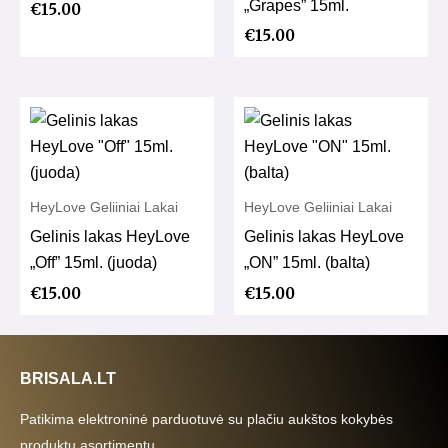
„Grapes” 15ml.
€
15.00
€
15.00
HeyLove Geliiniai Lakai
HeyLove Geliiniai Lakai
Gelinis lakas HeyLove
Gelinis lakas HeyLove
„Off” 15ml. (juoda)
„ON” 15ml. (balta)
€
15.00
€
15.00
BRISALA.LT
Patikima elektroninė parduotuvė su plačiu aukštos kokybės
produktų asortimentu.