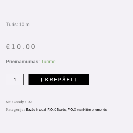
Tūris: 10 ml
€
10.00
produkto
Prieinamumas:
Turime
kiekis:
Candy
Į KREPŠELĮ
Base
Nr.002
SKU
Candy-002
Kategorijos
,
,
Bazės ir topai
F.O.X Bazės
F.O.X manikiūro priemonės