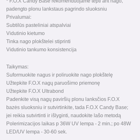
* F.O.X Candy Base rekomenduojame tepti ant nago,
padengto plonu lankstaus pagrindo sluoksniu
Privalumai:
Subtilūs pasteliniai atspalviai
Vidutinio kietumo
Tinka nago plokštelei stiprinti
Vidutinio tankumo konsistencija
Taikymas:
Suformuokite nagus ir poliruokite nago plokštelę
Užtepkite F.O.X nagų paruošimo priemonę
Užtepkite F.O.X Ultrabond
Padenkite visą nagų paviršių plonu lanksčios F.O.X
bazės sluoksniu ir sutvirtinkite, tada F.O.X Candy Base;
jei reikia sutvirtinti ir išlyginti, naudokite lašo metodą
Polerimizacijos laikas p 36W UV lempa - 2 min.; po 48W
LED/UV lempa - 30-60 sek.