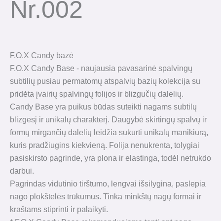
Nr.002
F.O.X Candy bazė
F.O.X Candy Base - naujausia pavasarinė spalvingų
subtilių pusiau permatomų atspalvių bazių kolekcija su
pridėta įvairių spalvingų folijos ir blizgučių dalelių.
Candy Base yra puikus būdas suteikti nagams subtilų
blizgesį ir unikalų charakterį. Daugybė skirtingų spalvų ir
formų mirgančių dalelių leidžia sukurti unikalų manikiūrą,
kuris pradžiugins kiekvieną. Folija nenukrenta, tolygiai
pasiskirsto pagrinde, yra plona ir elastinga, todėl netrukdo
darbui.
Pagrindas vidutinio tirštumo, lengvai išsilygina, paslepia
nago plokštelės trūkumus. Tinka minkštų nagų formai ir
kraštams stiprinti ir palaikyti.