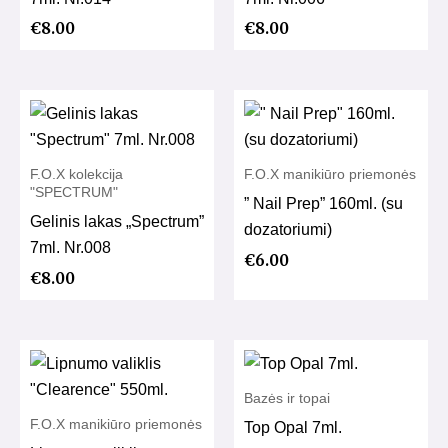
€
8.00
€
8.00
F.O.X kolekcija
F.O.X manikiūro priemonės
"SPECTRUM"
” Nail Prep” 160ml. (su
Gelinis lakas „Spectrum”
dozatoriumi)
7ml. Nr.008
€
6.00
€
8.00
Bazės ir topai
F.O.X manikiūro priemonės
Top Opal 7ml.