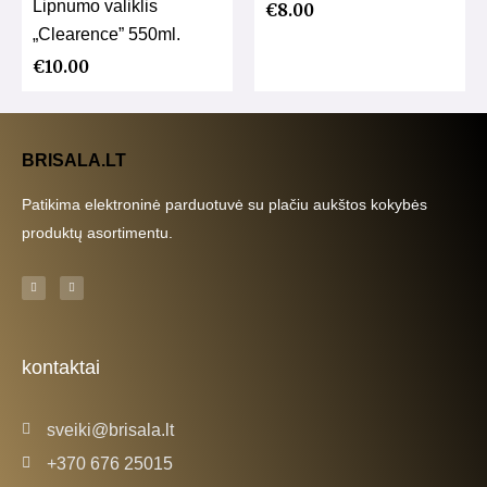
Lipnumo valiklis
€
8.00
„Clearence” 550ml.
€
10.00
BRISALA.LT
Patikima elektroninė parduotuvė su plačiu aukštos kokybės
produktų asortimentu.
F
I
a
n
c
s
e
t
b
a
o
g
o
r
k
a
kontaktai
-
m
f
sveiki@brisala.lt
+370 676 25015