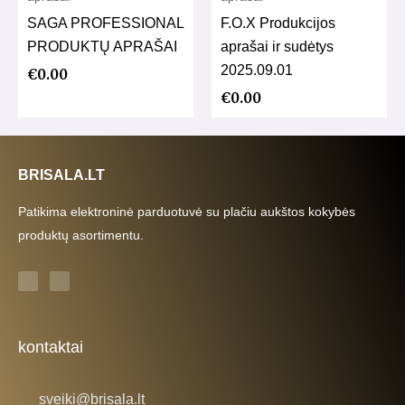
SAGA PROFESSIONAL
F.O.X Produkcijos
PRODUKTŲ APRAŠAI
aprašai ir sudėtys
2025.09.01
€
0.00
€
0.00
BRISALA.LT
Patikima elektroninė parduotuvė su plačiu aukštos kokybės
produktų asortimentu.
F
I
a
n
c
s
e
t
b
a
o
g
o
r
k
a
kontaktai
-
m
f
sveiki@brisala.lt