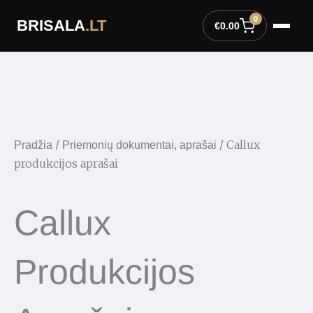
Pereiti
0
BRISALA
.LT
prie
€
0.00
turinio
/
/ Callux
Pradžia
Priemonių dokumentai, aprašai
produkcijos aprašai
Callux
Produkcijos