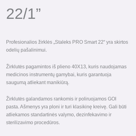
22/1”
Profesionalios žirklės „Staleks PRO Smart 22“ yra skirtos
odelių pašalinimui.
Žirklutės pagamintos iš plieno 40X13, kuris naudojamas
medicinos instrumentų gamybai, kuris garantuoja
saugumą atliekant manikiūrą.
Žirklutės galandamos rankomis ir poliruojamos GOI
pasta. Ašmenys yra ploni ir turi klasikinę kreivę. Gali būti
atliekamos standartinės valymo, dezinfekavimo ir
sterilizavimo procedūros.