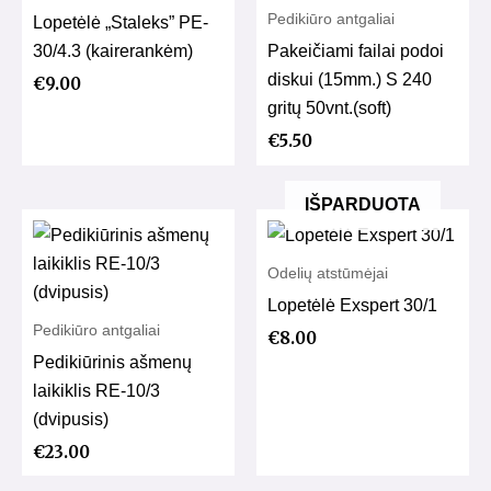
Pedikiūro antgaliai
Lopetėlė „Staleks” PE-
30/4.3 (kairerankėm)
Pakeičiami failai podoi
diskui (15mm.) S 240
€
9.00
gritų 50vnt.(soft)
€
5.50
IŠPARDUOTA
Odelių atstūmėjai
Lopetėlė Exspert 30/1
Pedikiūro antgaliai
€
8.00
Pedikiūrinis ašmenų
laikiklis RE-10/3
(dvipusis)
€
23.00