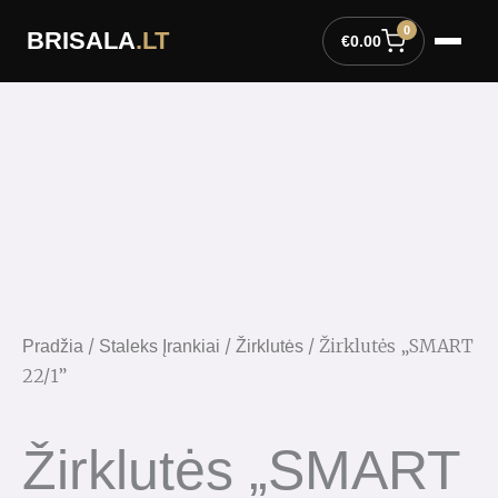
Pereiti
0
BRISALA
.LT
prie
€
0.00
turinio
/
/
/ Žirklutės „SMART
Pradžia
Staleks Įrankiai
Žirklutės
22/1”
Žirklutės „SMART