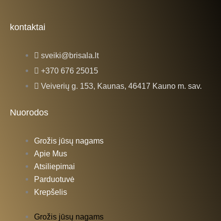
a
n
c
s
kontaktai
e
t
sveiki@brisala.lt
b
a
+370 676 25015
Veiverių g. 153, Kaunas, 46417 Kauno m. sav.
o
g
Nuorodos
o
r
Grožis jūsų nagams
k
a
Apie Mus
Atsiliepimai
-
m
Parduotuvė
Krepšelis
f
Grožis jūsų nagams