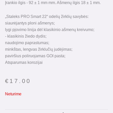
Įrankio ilgis - 92 ± 1 mm mm. Ašmenų ilgis 18 ± 1 mm.
„Staleks PRO Smart 22“ odelių žirklių savybės:
siaurėjantys ploni ašmenys;
lygi pjovimo linija dėl klasikinio ašmenų kreivumo;
- klasikinis žiedo dydis;
naudojimo paprastumas;
minkštas, lengvas žirklučių judėjimas;
paviršius poliruojamas GOI pasta;
Atsparumas korozijai
€
17.00
Neturime