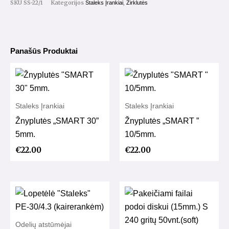
SKU
SS-22/1
Kategorijos
,
Staleks Įrankiai
Žirklutės
Panašūs Produktai
Staleks Įrankiai
Staleks Įrankiai
Žnyplutės „SMART 30”
Žnyplutės „SMART ”
5mm.
10/5mm.
€
22.00
€
22.00
Odelių atstūmėjai