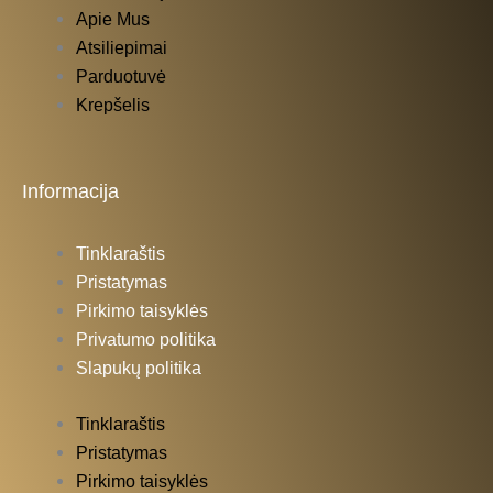
Apie Mus
Atsiliepimai
Parduotuvė
Krepšelis
Informacija
Tinklaraštis
Pristatymas
Pirkimo taisyklės
Privatumo politika
Slapukų politika
Tinklaraštis
Pristatymas
Pirkimo taisyklės