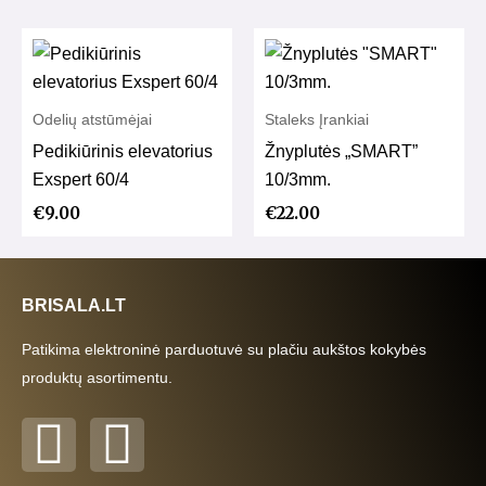
Odelių atstūmėjai
Staleks Įrankiai
Pedikiūrinis elevatorius
Žnyplutės „SMART”
Exspert 60/4
10/3mm.
€
9.00
€
22.00
BRISALA.LT
Patikima elektroninė parduotuvė su plačiu aukštos kokybės
produktų asortimentu.
F
I