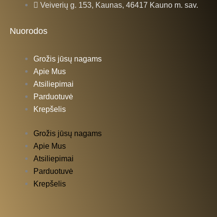
Veiverių g. 153, Kaunas, 46417 Kauno m. sav.
o
g
Nuorodos
o
r
Grožis jūsų nagams
k
a
Apie Mus
Atsiliepimai
-
m
Parduotuvė
Krepšelis
f
Grožis jūsų nagams
Apie Mus
Atsiliepimai
Parduotuvė
Krepšelis