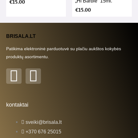
„Hi Barbie” 15ml.
€
15.00
€
15.00
BRISALA.LT
Patikima elektroninė parduotuvė su plačiu aukštos kokybės
produktų asortimentu.
F
I
a
n
c
s
kontaktai
e
t
sveiki@brisala.lt
b
a
+370 676 25015