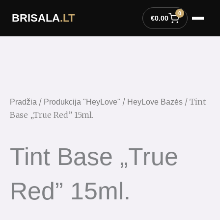
Pereiti
0
BRISALA
.LT
prie
€
0.00
turinio
/
/
/ Tint
Pradžia
Produkcija "HeyLove"
HeyLove Bazės
Base „True Red” 15ml.
Tint Base „True
Red” 15ml.