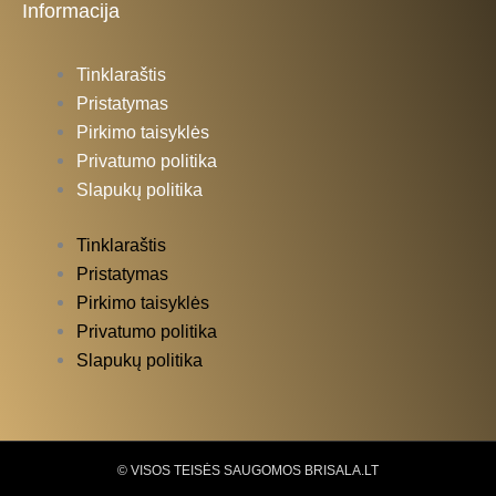
Informacija
Tinklaraštis
Pristatymas
Pirkimo taisyklės
Privatumo politika
Slapukų politika
Tinklaraštis
Pristatymas
Pirkimo taisyklės
Privatumo politika
Slapukų politika
© VISOS TEISĖS SAUGOMOS BRISALA.LT