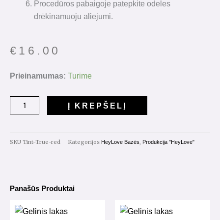
Procedūros pabaigoje patepkite odeles
drėkinamuoju aliejumi.
€
16.00
produkto
Prieinamumas:
Turime
kiekis:
Tint
Į KREPŠELĮ
Base
"True
Red"
SKU
Tint-True-red
Kategorijos
,
HeyLove Bazės
Produkcija "HeyLove"
15ml.
Panašūs Produktai