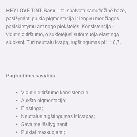
HEYLOVE TINT Base
–
tai spalvota kamufležinė bazė,
pasižyminti puikia pigmentacija ir lengvu medžiagos
pasiskirstymu ant nago plokštelės. Konsistencija –
vidutinio tirštumo, o sukietėjusi suformuoja elastingą
sluoksnį. Turi neutralų kvapą, rūgštingumas pH = 6,7.
Pagrindinės savybės:
Vidutinio tirštumo konsistencija;
Aukšta pigmentacija;
Elastinga;
Neutralus rūgštingumas ir kvapas;
Savaime išsilyginanti;
Puikiai maskuojanti;