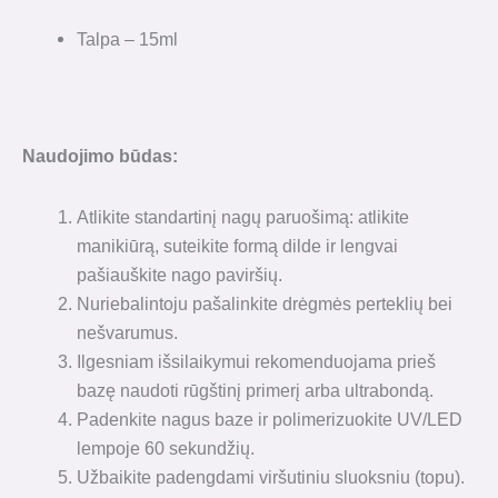
Talpa – 15ml
Naudojimo būdas:
Atlikite standartinį nagų paruošimą: atlikite
manikiūrą, suteikite formą dilde ir lengvai
pašiauškite nago paviršių.
Nuriebalintoju pašalinkite drėgmės perteklių bei
nešvarumus.
Ilgesniam išsilaikymui rekomenduojama prieš
bazę naudoti rūgštinį primerį arba ultrabondą.
Padenkite nagus baze ir polimerizuokite UV/LED
lempoje 60 sekundžių.
Užbaikite padengdami viršutiniu sluoksniu (topu).