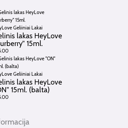
Love Geliiniai Lakai
linis lakas HeyLove
urberry” 15ml.
5.00
Love Geliiniai Lakai
linis lakas HeyLove
N” 15ml. (balta)
5.00
formacija