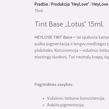
Pradžia
/
Produkcija "HeyLove"
/
HeyLove
15ml.
Tint Base „Lotus” 15ml.
HEYLOVE TINT Base
–
tai spalvota kamu
puikia pigmentacija ir lengvu medžiagos 
plokštelės. Konsistencija – vidutinio tirš
elastingą sluoksnį. Turi neutralų kvapą, r
Pagrindinės savybės:
Vidutinio tirštumo konsistencija;
Aukšta pigmentacija;