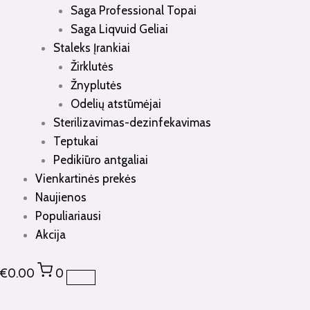
Saga Professional Topai
Saga Liqvuid Geliai
Staleks Įrankiai
Žirklutės
Žnyplutės
Odelių atstūmėjai
Sterilizavimas-dezinfekavimas
Teptukai
Pedikiūro antgaliai
Vienkartinės prekės
Naujienos
Populiariausi
Akcija
€
0.00
0