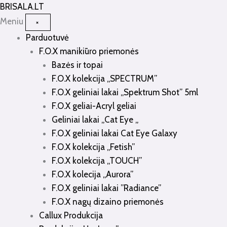
Pereiti
BRISALA
.LT
prie
Meniu
×
turinio
Parduotuvė
F.O.X manikiūro priemonės
Bazės ir topai
F.O.X kolekcija „SPECTRUM”
F.O.X geliniai lakai „Spektrum Shot” 5ml
F.O.X geliai-Acryl geliai
Geliniai lakai „Cat Eye „
F.O.X geliniai lakai Cat Eye Galaxy
F.O.X kolekcija „Fetish”
F.O.X kolekcija „TOUCH”
F.O.X kolecija „Aurora”
F.O.X geliniai lakai ”Radiance”
F.O.X nagų dizaino priemonės
Callux Produkcija