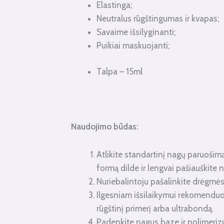
Elastinga;
Neutralus rūgštingumas ir kvapas;
Savaime išsilyginanti;
Puikiai maskuojanti;
Talpa – 15ml
Naudojimo būdas:
Atlikite standartinį nagų paruošimą:
formą dilde ir lengvai pašiauškite n
Nuriebalintoju pašalinkite drėgmės
Ilgesniam išsilaikymui rekomendu
rūgštinį primerį arba ultrabondą.
Padenkite nagus baze ir polimeri