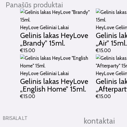
Panašūs produktai
HeyLove Geliiniai Lakai
HeyLove Geliin
Gelinis lakas HeyLove
Gelinis l
„Brandy” 15ml.
„Air” 15ml
€
15.00
€
15.00
HeyLove Geliiniai Lakai
HeyLove Geliin
Gelinis lakas HeyLove
Gelinis l
„English Home” 15ml.
„Afterpart
€
15.00
€
15.00
BRISALA.LT
kontaktai