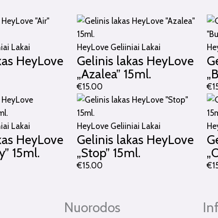
iai Lakai
HeyLove Geliiniai Lakai
Hey
akas HeyLove
Gelinis lakas HeyLove
Ge
.
„Azalea” 15ml.
„B
€
15.00
€
1
iai Lakai
HeyLove Geliiniai Lakai
Hey
akas HeyLove
Gelinis lakas HeyLove
Ge
y” 15ml.
„Stop” 15ml.
„O
€
15.00
€
1
Nuorodos
In