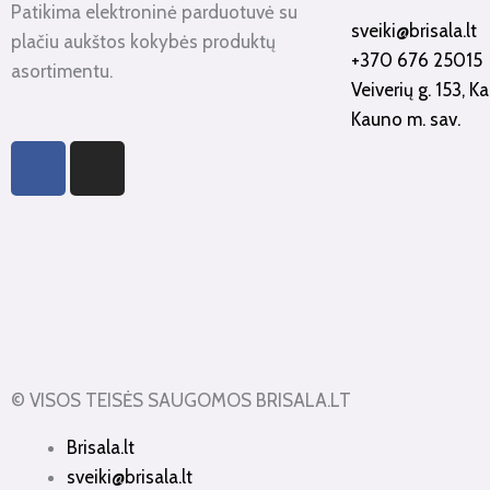
Patikima elektroninė parduotuvė su
sveiki@brisala.lt
plačiu aukštos kokybės produktų
+370 676 25015
asortimentu.
Veiverių g. 153, 
Kauno m. sav.
F
I
a
n
c
s
e
t
b
a
o
g
o
r
k
a
-
m
f
© VISOS TEISĖS SAUGOMOS BRISALA.LT
Brisala.lt
sveiki@brisala.lt