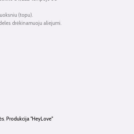
uoksniu (topu).
eles drėkinamuoju aliejumi.
ės
,
Produkcija "HeyLove"