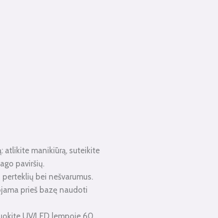
 atlikite manikiūrą, suteikite
ago paviršių.
 perteklių bei nešvarumus.
ojama prieš bazę naudoti
zuokite UV/LED lempoje 60