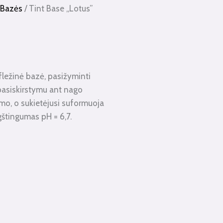
 Bazės
/ Tint Base „Lotus”
fležinė bazė, pasižyminti
pasiskirstymu ant nago
tumo, o sukietėjusi suformuoja
ūgštingumas pH = 6,7.