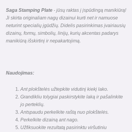
Saga Stamping Plate
- jūsų raktas į įspūdingą manikiūrą!
Ji skirta originaliam nagų dizainui kurti
net ir namuose
neturint specialių įgūdžių.
Didelis pasirinkimas įvairiausių
dizainų, formų, simbolių, linijų, kurių akcentas padarys
manikiūrą išskirtinį ir nepakartojimą.
Naudojimas:
Ant plokštelės užtepkite vidutinį kiekį lako.
Grandikliu tolygiai paskirstykite laką ir pašalinkite
jo perteklių.
Antspaudu perkelkite raštą nuo plokštelės.
Perkelkite dizainą ant nago.
Užfiksuokite rezultatą pasirinktu viršutiniu