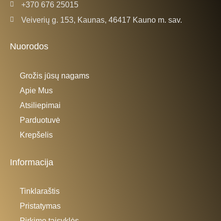
+370 676 25015
Veiverių g. 153, Kaunas, 46417 Kauno m. sav.
Nuorodos
Grožis jūsų nagams
Apie Mus
Atsiliepimai
Parduotuvė
Krepšelis
Informacija
Tinklaraštis
Pristatymas
Pirkimo taisyklės