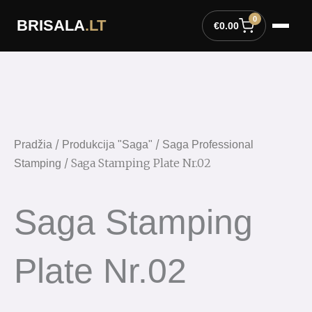
Pereiti
0
BRISALA
.LT
prie
€
0.00
turinio
/
/
Pradžia
Produkcija "Saga"
Saga Professional
/ Saga Stamping Plate Nr.02
Stamping
Saga Stamping
Plate Nr.02