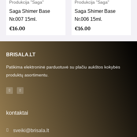
Produkcija "Saga"
Produkcija "Saga"
Saga Shimer Base
Saga Shimer Base
Nr.007 15ml.
Nr.006 15ml.
€
16.00
€
16.00
BRISALA.LT
Patikima elektroninė parduotuvė su plačiu aukštos kokybės
produktų asortimentu.
F
I
a
n
c
s
e
t
b
a
o
g
o
r
k
a
kontaktai
-
m
f
sveiki@brisala.lt