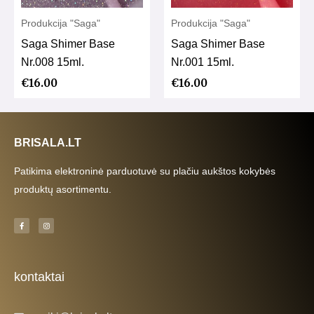
Produkcija "Saga"
Produkcija "Saga"
Saga Shimer Base
Saga Shimer Base
Nr.008 15ml.
Nr.001 15ml.
€
16.00
€
16.00
BRISALA.LT
Patikima elektroninė parduotuvė su plačiu aukštos kokybės
produktų asortimentu.
F
I
a
n
c
s
e
t
b
a
o
g
o
r
k
a
kontaktai
-
m
f