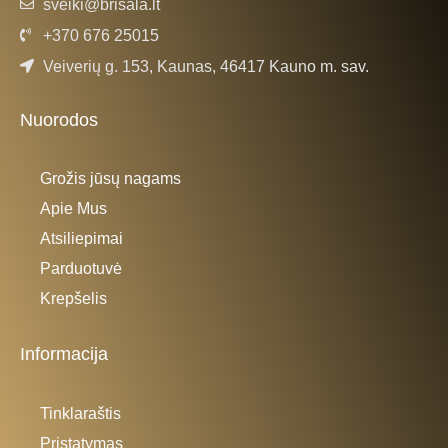
sveiki@brisala.lt
+370 676 25015
Veiverių g. 153, Kaunas, 46417 Kauno m. sav.
Nuorodos
Grožis jūsų nagams
Apie Mus
Atsiliepimai
Parduotuvė
Krepšelis
Informacija
Tinklaraštis
Pristatymas