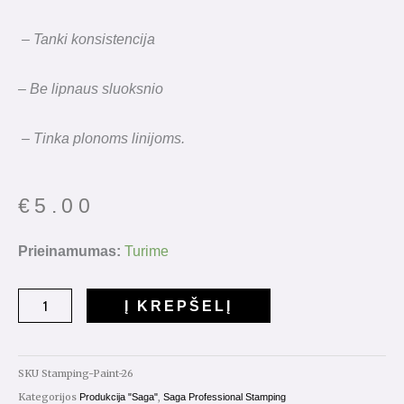
– Tanki konsistencija
– Be lipnaus sluoksnio
– Tinka plonoms linijoms.
€
5.00
produkto
Prieinamumas:
Turime
kiekis:
Saga
Į KREPŠELĮ
Stamping
Paint
Nr.26
SKU
Stamping-Paint-26
8ml
Kategorijos
,
Produkcija "Saga"
Saga Professional Stamping