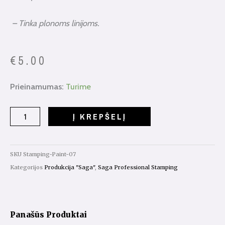
– Tinka plonoms linijoms.
€
5.00
produkto
Prieinamumas:
Turime
kiekis:
Saga
Į KREPŠELĮ
Stamping
Paint
Nr.07
SKU
Stamping-Paint-07
8ml
Kategorijos
Produkcija "Saga"
,
Saga Professional Stamping
Panašūs Produktai