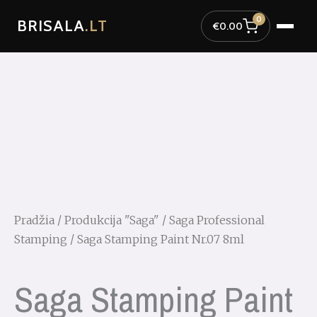
Pereiti
0
BRISALA
.LT
prie
€
0.00
turinio
Pradžia
/
Produkcija "Saga"
/
Saga Professional
Stamping
/ Saga Stamping Paint Nr.07 8ml
Saga Stamping Paint