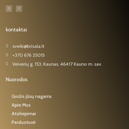
F
I
a
n
c
s
e
t
b
a
o
g
o
r
k
a
kontaktai
-
m
f
sveiki@brisala.lt
+370 676 25015
Veiverių g. 153, Kaunas, 46417 Kauno m. sav.
Nuorodos
Grožis jūsų nagams
Apie Mus
Atsiliepimai
Parduotuvė