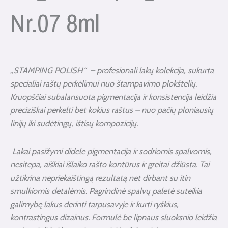
Nr.07 8ml
„STAMPING POLISH“ – profesionali lakų kolekcija, sukurta
specialiai raštų perkėlimui nuo štampavimo plokštelių.
Kruopščiai subalansuota pigmentacija ir konsistencija leidžia
preciziškai perkelti bet kokius raštus – nuo pačių ploniausių
linijų iki sudėtingų, ištisų kompozicijų.
Lakai pasižymi didele pigmentacija ir sodriomis spalvomis,
nesitepa, aiškiai išlaiko rašto kontūrus ir greitai džiūsta. Tai
užtikrina nepriekaištingą rezultatą net dirbant su itin
smulkiomis detalėmis. Pagrindinė spalvų paletė suteikia
galimybę lakus derinti tarpusavyje ir kurti ryškius,
kontrastingus dizainus. Formulė be lipnaus sluoksnio leidžia