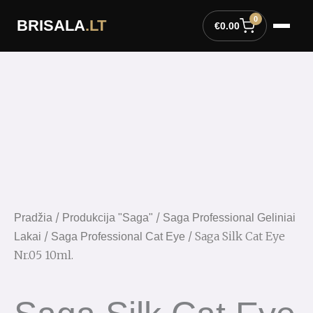
Pereiti
0
BRISALA
.LT
prie
€
0.00
turinio
/
/
Pradžia
Produkcija "Saga"
Saga Professional Geliniai
/
/ Saga Silk Cat Eye
Lakai
Saga Professional Cat Eye
Nr.05 10ml.