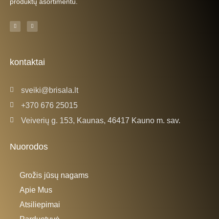
produktų asortimentu.
F
I
a
n
c
s
e
t
b
a
o
g
o
r
k
a
kontaktai
-
m
f
sveiki@brisala.lt
+370 676 25015
Veiverių g. 153, Kaunas, 46417 Kauno m. sav.
Nuorodos
Grožis jūsų nagams
Apie Mus
Atsiliepimai