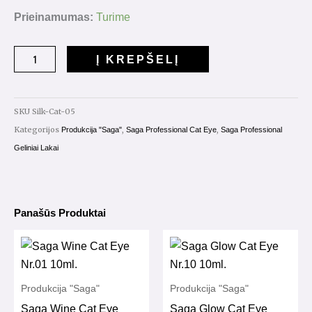
produkto
Prieinamumas:
Turime
kiekis:
Saga
Į KREPŠELĮ
Silk
Cat
Eye
SKU
Silk-Cat-05
Nr.05
Kategorijos
,
,
Produkcija "Saga"
Saga Professional Cat Eye
Saga Professional
10ml.
Geliniai Lakai
Panašūs Produktai
Produkcija "Saga"
Produkcija "Saga"
Saga Wine Cat Eye
Saga Glow Cat Eye