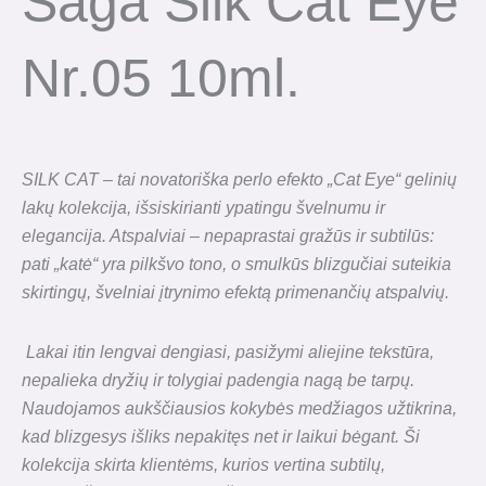
Saga Silk Cat Eye
Nr.05 10ml.
SILK CAT – tai novatoriška perlo efekto „Cat Eye“ gelinių
lakų kolekcija, išsiskirianti ypatingu švelnumu ir
elegancija. Atspalviai – nepaprastai gražūs ir subtilūs:
pati „katė“ yra pilkšvo tono, o smulkūs blizgučiai suteikia
skirtingų, švelniai įtrynimo efektą primenančių atspalvių.
Lakai itin lengvai dengiasi, pasižymi aliejine tekstūra,
nepalieka dryžių ir tolygiai padengia nagą be tarpų.
Naudojamos aukščiausios kokybės medžiagos užtikrina,
kad blizgesys išliks nepakitęs net ir laikui bėgant. Ši
kolekcija skirta klientėms, kurios vertina subtilų,