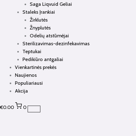
Saga Liqvuid Geliai
Staleks Įrankiai
Žirklutės
Žnyplutės
Odelių atstūmėjai
Sterilizavimas-dezinfekavimas
Teptukai
Pedikiūro antgaliai
Vienkartinės prekės
Naujienos
Populiariausi
Akcija
€
0.00
0