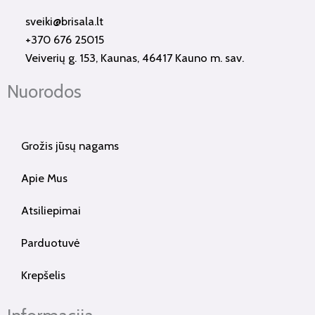
o
g
sveiki@brisala.lt
o
r
+370 676 25015
k
a
Veiverių g. 153, Kaunas, 46417 Kauno m. sav.
-
m
f
Nuorodos
Grožis jūsų nagams
Apie Mus
Atsiliepimai
Parduotuvė
Krepšelis