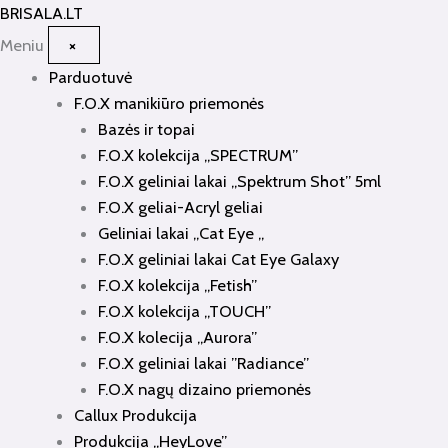
Pereiti
BRISALA
.LT
prie
Meniu
×
turinio
Parduotuvė
F.O.X manikiūro priemonės
Bazės ir topai
F.O.X kolekcija „SPECTRUM”
F.O.X geliniai lakai „Spektrum Shot” 5ml
F.O.X geliai-Acryl geliai
Geliniai lakai „Cat Eye „
F.O.X geliniai lakai Cat Eye Galaxy
F.O.X kolekcija „Fetish”
F.O.X kolekcija „TOUCH”
F.O.X kolecija „Aurora”
F.O.X geliniai lakai ”Radiance”
F.O.X nagų dizaino priemonės
Callux Produkcija
Produkcija „HeyLove”