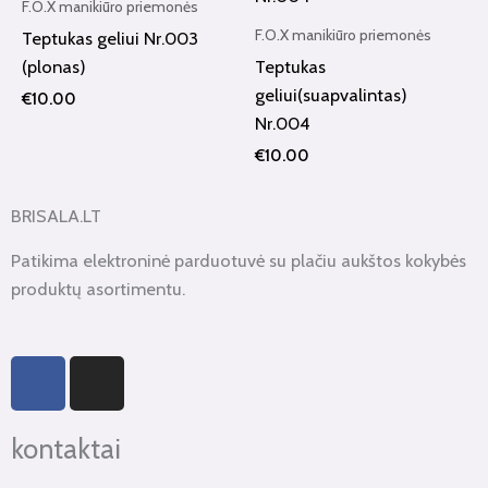
F.O.X manikiūro priemonės
F.O.X manikiūro priemonės
Teptukas geliui Nr.003
(plonas)
Teptukas
geliui(suapvalintas)
€
10.00
Nr.004
€
10.00
BRISALA.LT
Patikima elektroninė parduotuvė su plačiu aukštos kokybės
produktų asortimentu.
F
I
a
n
c
s
kontaktai
e
t
b
a