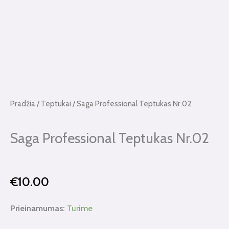
Pradžia
/
Teptukai
/ Saga Professional Teptukas Nr.02
Saga Professional Teptukas Nr.02
€
10.00
produkto
Prieinamumas:
Turime
kiekis: