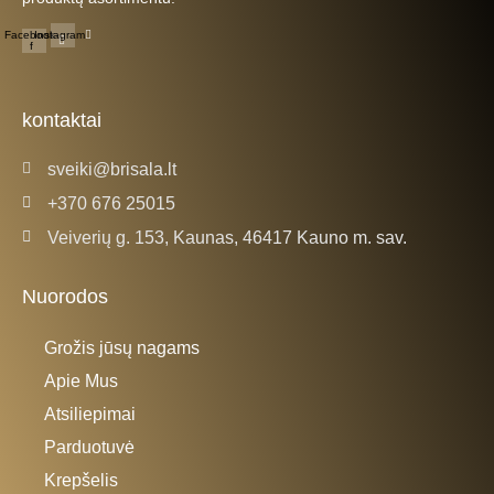
Facebook-
Instagram
f
kontaktai
sveiki@brisala.lt
+370 676 25015
Veiverių g. 153, Kaunas, 46417 Kauno m. sav.
Nuorodos
Grožis jūsų nagams
Apie Mus
Atsiliepimai
Parduotuvė
Krepšelis