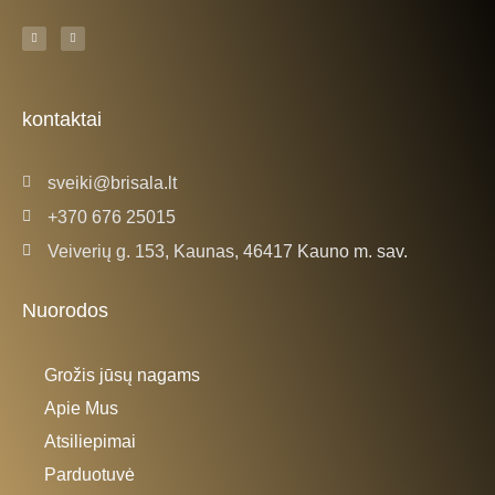
F
I
a
n
c
s
e
t
b
a
o
g
o
r
k
a
kontaktai
-
m
f
sveiki@brisala.lt
+370 676 25015
Veiverių g. 153, Kaunas, 46417 Kauno m. sav.
Nuorodos
Grožis jūsų nagams
Apie Mus
Atsiliepimai
Parduotuvė