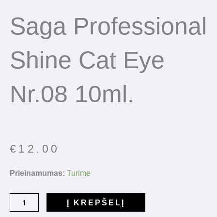
Saga Professional
Shine Cat Eye
Nr.08 10ml.
€
12.00
produkto
Prieinamumas:
Turime
kiekis:
Saga
Į KREPŠELĮ
Professional