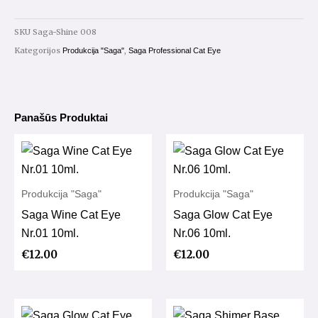
Shine
Cat
SKU
Saga-Shine 008
Eye
Kategorijos
,
Produkcija "Saga"
Saga Professional Cat Eye
Nr.08
10ml.
Panašūs Produktai
Produkcija "Saga"
Produkcija "Saga"
Saga Wine Cat Eye
Saga Glow Cat Eye
Nr.01 10ml.
Nr.06 10ml.
€
12.00
€
12.00