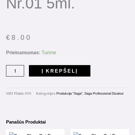
Nr.01 5ml.
€
8.00
produkto
Prieinamumas:
Turime
kiekis:
Saga
Į KREPŠELĮ
Professional
Platinum
Paint
SKU
Platin-001
Kategorijos
,
Produkcija "Saga"
Saga Professional Dizainui
Nr.01
5ml.
Panašūs Produktai