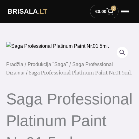
Pereiti
0
BRISALA
.LT
prie
€
0.00
turinio
/
/
Pradžia
Produkcija "Saga"
Saga Professional
/ Saga Professional Platinum Paint Nr.01 5ml.
Dizainui
Saga Professional
Platinum Paint