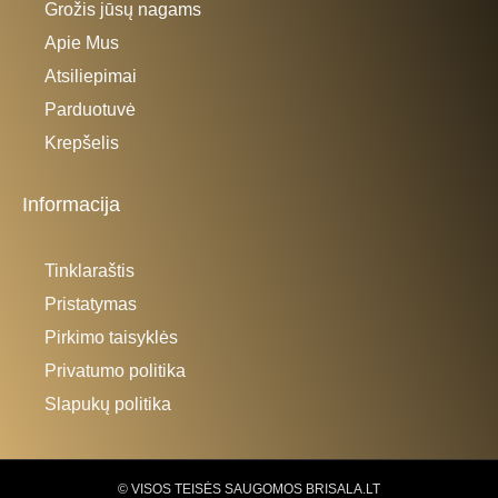
Grožis jūsų nagams
Apie Mus
Atsiliepimai
Parduotuvė
Krepšelis
Informacija
Tinklaraštis
Pristatymas
Pirkimo taisyklės
Privatumo politika
Slapukų politika
© VISOS TEISĖS SAUGOMOS BRISALA.LT