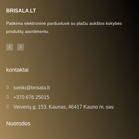
BRISALA.LT
Patikima elektroninė parduotuvė su plačiu aukštos kokybės
produktų asortimentu.
F
I
a
n
c
s
e
t
b
a
o
g
o
r
k
a
kontaktai
-
m
f
sveiki@brisala.lt
+370 676 25015
Veiverių g. 153, Kaunas, 46417 Kauno m. sav.
Nuorodos