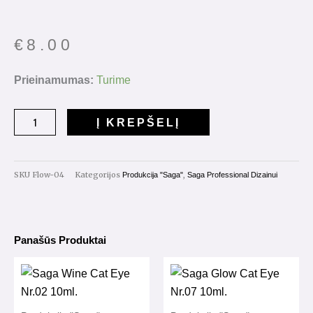
€
8.00
produkto
Prieinamumas:
Turime
kiekis:
Saga
Į KREPŠELĮ
Professional
Flower
Gel
SKU
Flow-04
Kategorijos
,
Produkcija "Saga"
Saga Professional Dizainui
Nr.04
5g.
Panašūs Produktai