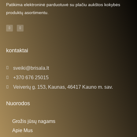
Patikima elektroninė parduotuvė su plačiu aukštos kokybės
produktų asortimentu.
F
I
a
n
c
s
e
t
b
a
o
g
o
r
k
a
kontaktai
-
m
f
sveiki@brisala.lt
+370 676 25015
Veiverių g. 153, Kaunas, 46417 Kauno m. sav.
Nuorodos
Grožis jūsų nagams
Apie Mus