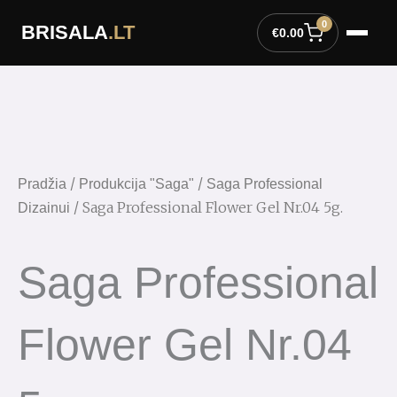
Pereiti
0
BRISALA
.LT
prie
€
0.00
turinio
/
/
Pradžia
Produkcija "Saga"
Saga Professional
/ Saga Professional Flower Gel Nr.04 5g.
Dizainui
Saga Professional
Flower Gel Nr.04