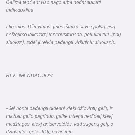
Galima tepti ant viso nago arba norint sukurti
individualius
akcentus. Džiovintos gėlės išlaiko savo spalvą visą
nešiojimo laikotarpį ir
nenusitrinana. geliukai turi lipnų
sluoksnį, todėl jį reikia padengti viršutiniu sluoksniu.
REKOMENDACIJOS:
- Jei norite padengti didesnį kiekį džiovintų gėlių ir
mažiau gelio pagrindo, galite
užtepti nedidelį kiekį
medžiagos kiekį ant
servetėlės, kad sugertų gelį, o
džiovintos gėlės liktų paviršiuje.