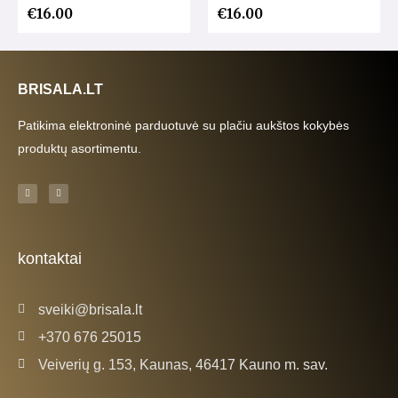
€
16.00
€
16.00
BRISALA.LT
Patikima elektroninė parduotuvė su plačiu aukštos kokybės
produktų asortimentu.
F
I
a
n
c
s
e
t
b
a
o
g
o
r
k
a
kontaktai
-
m
f
sveiki@brisala.lt
+370 676 25015
Veiverių g. 153, Kaunas, 46417 Kauno m. sav.