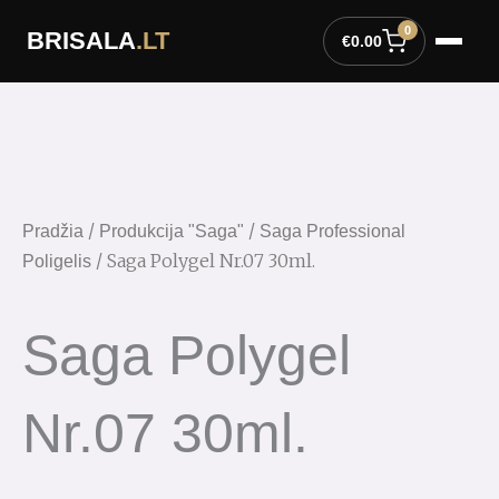
Pereiti
0
BRISALA
.LT
prie
€
0.00
turinio
/
/
Pradžia
Produkcija "Saga"
Saga Professional
/ Saga Polygel Nr.07 30ml.
Poligelis
Saga Polygel
Nr.07 30ml.