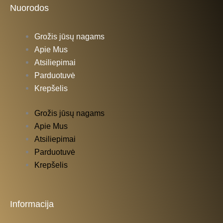
Nuorodos
Grožis jūsų nagams
Apie Mus
Atsiliepimai
Parduotuvė
Krepšelis
Grožis jūsų nagams
Apie Mus
Atsiliepimai
Parduotuvė
Krepšelis
Informacija