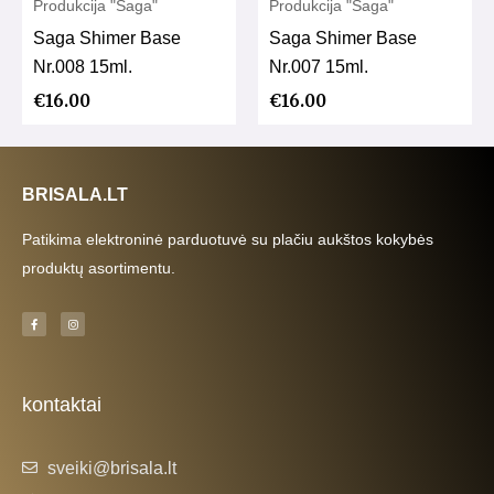
Produkcija "Saga"
Produkcija "Saga"
Saga Shimer Base
Saga Shimer Base
Nr.008 15ml.
Nr.007 15ml.
€
16.00
€
16.00
BRISALA.LT
Patikima elektroninė parduotuvė su plačiu aukštos kokybės
produktų asortimentu.
F
I
a
n
c
s
e
t
b
a
o
g
o
r
k
a
kontaktai
-
m
f
sveiki@brisala.lt