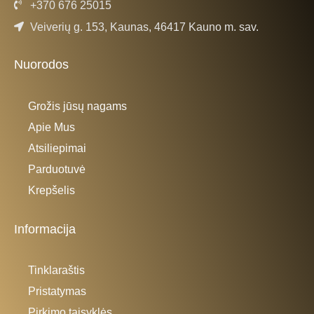
+370 676 25015
Veiverių g. 153, Kaunas, 46417 Kauno m. sav.
Nuorodos
Grožis jūsų nagams
Apie Mus
Atsiliepimai
Parduotuvė
Krepšelis
Informacija
Tinklaraštis
Pristatymas
Pirkimo taisyklės