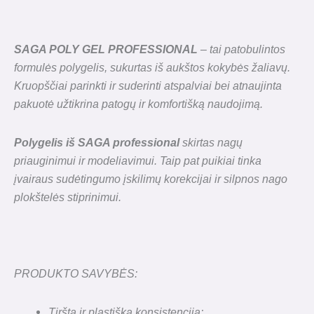
SAGA POLY GEL PROFESSIONAL
– tai patobulintos
formulės polygelis, sukurtas iš aukštos kokybės žaliavų.
Kruopščiai parinkti ir suderinti atspalviai bei atnaujinta
pakuotė užtikrina patogų ir komfortišką naudojimą.
Polygelis iš SAGA professional
skirtas nagų
priauginimui ir modeliavimui. Taip pat puikiai tinka
įvairaus sudėtingumo įskilimų korekcijai ir silpnos nago
plokštelės stiprinimui.
PRODUKTO SAVYBĖS:
Tiršta ir plastiška konsistencija;