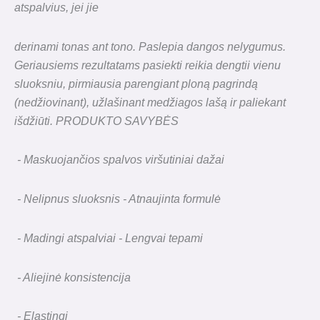
atspalvius, jei jie
derinami tonas ant tono. Paslepia dangos nelygumus.
Geriausiems rezultatams pasiekti reikia dengtii vienu
sluoksniu, pirmiausia parengiant ploną pagrindą
(nedžiovinant), užlašinant medžiagos lašą ir paliekant
išdžiūti. PRODUKTO SAVYBĖS
- Maskuojančios spalvos viršutiniai dažai
- Nelipnus sluoksnis - Atnaujinta formulė
- Madingi atspalviai - Lengvai tepami
- Aliejinė konsistencija
- Elastingi