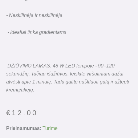
- Neskilinėja ir neskilinėja
- Idealiai tinka gradientams
DŽIŪVIMO LAIKAS: 48 W LED lempoje - 90–120
sekundžių. Tačiau išdžiūvus, leiskite viršutiniam dažui
atvėsti apie 1 minutę. Tada galite nušlifuoti galą ir užtepti
kremą/aliejų.
€
12.00
produkto
Prieinamumas:
Turime
kiekis: