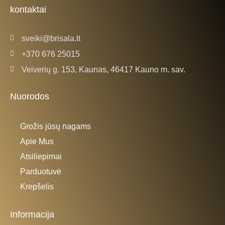
k
a
kontaktai
-
m
f
sveiki@brisala.lt
+370 676 25015
Veiverių g. 153, Kaunas, 46417 Kauno m. sav.
Nuorodos
Grožis jūsų nagams
Apie Mus
Atsiliepimai
Parduotuvė
Krepšelis
Informacija