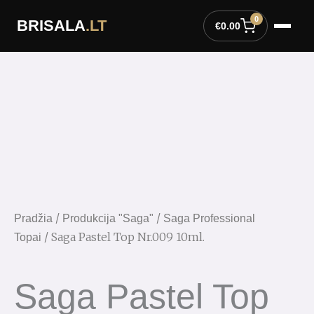
Pereiti
0
BRISALA
.LT
prie
€
0.00
turinio
/
/
Pradžia
Produkcija "Saga"
Saga Professional
/ Saga Pastel Top Nr.009 10ml.
Topai
Saga Pastel Top