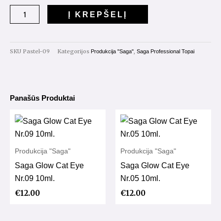
Saga
Į KREPŠELĮ
Pastel
Top
Nr.009
SKU
Pastel-09
Kategorijos
,
Produkcija "Saga"
Saga Professional Topai
10ml.
Panašūs Produktai
Produkcija "Saga"
Produkcija "Saga"
Saga Glow Cat Eye
Saga Glow Cat Eye
Nr.09 10ml.
Nr.05 10ml.
€
12.00
€
12.00