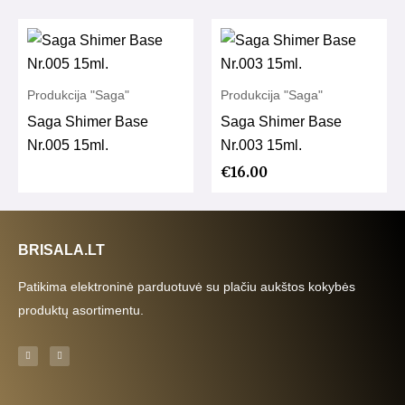
Produkcija "Saga"
Produkcija "Saga"
Saga Shimer Base
Saga Shimer Base
Nr.005 15ml.
Nr.003 15ml.
€
16.00
BRISALA.LT
Patikima elektroninė parduotuvė su plačiu aukštos kokybės
produktų asortimentu.
F
I
a
n
c
s
e
t
b
a
o
g
o
r