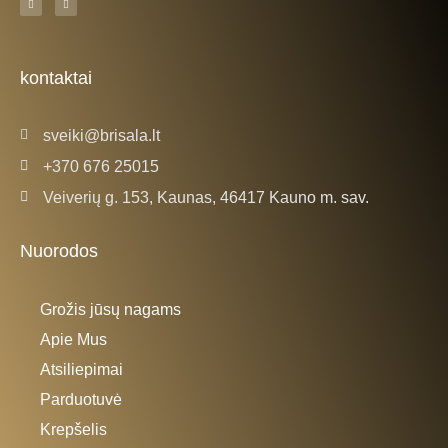
a
n
c
s
e
t
b
a
o
g
o
r
k
a
kontaktai
-
m
f
sveiki@brisala.lt
+370 676 25015
Veiverių g. 153, Kaunas, 46417 Kauno m. sav.
Nuorodos
Grožis jūsų nagams
Apie Mus
Atsiliepimai
Parduotuvė
Krepšelis