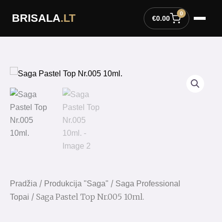
Pereiti
0
BRISALA
.LT
prie
€
0.00
turinio
/
/
Pradžia
Produkcija "Saga"
Saga Professional
/ Saga Pastel Top Nr.005 10ml.
Topai