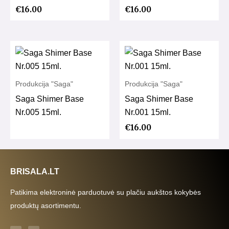
€
16.00
€
16.00
Produkcija "Saga"
Produkcija "Saga"
Saga Shimer Base
Saga Shimer Base
Nr.005 15ml.
Nr.001 15ml.
€
16.00
BRISALA.LT
Patikima elektroninė parduotuvė su plačiu aukštos kokybės
produktų asortimentu.
F
I