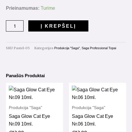
produkto
Prieinamumas:
Turime
kiekis:
Saga
Į KREPŠELĮ
Pastel
Top
Nr.005
SKU
Pastel-05
Kategorijos
,
Produkcija "Saga"
Saga Professional Topai
10ml.
Panašūs Produktai
Produkcija "Saga"
Produkcija "Saga"
Saga Glow Cat Eye
Saga Glow Cat Eye
Nr.09 10ml.
Nr.06 10ml.