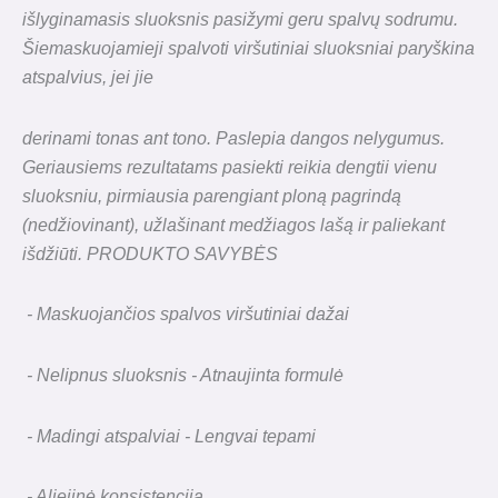
išlyginamasis sluoksnis pasižymi geru spalvų sodrumu.
Šiemaskuojamieji spalvoti viršutiniai sluoksniai paryškina
atspalvius, jei jie
derinami tonas ant tono. Paslepia dangos nelygumus.
Geriausiems rezultatams pasiekti reikia dengtii vienu
sluoksniu, pirmiausia parengiant ploną pagrindą
(nedžiovinant), užlašinant medžiagos lašą ir paliekant
išdžiūti. PRODUKTO SAVYBĖS
- Maskuojančios spalvos viršutiniai dažai
- Nelipnus sluoksnis - Atnaujinta formulė
- Madingi atspalviai - Lengvai tepami
- Aliejinė konsistencija