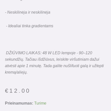
- Neskilinėja ir neskilinėja
- Idealiai tinka gradientams
DŽIŪVIMO LAIKAS: 48 W LED lempoje - 90–120
sekundžių. Tačiau išdžiūvus, leiskite viršutiniam dažui
atvėsti apie 1 minutę. Tada galite nušlifuoti galą ir užtepti
kremą/aliejų.
€
12.00
produkto
Prieinamumas:
Turime
kiekis: