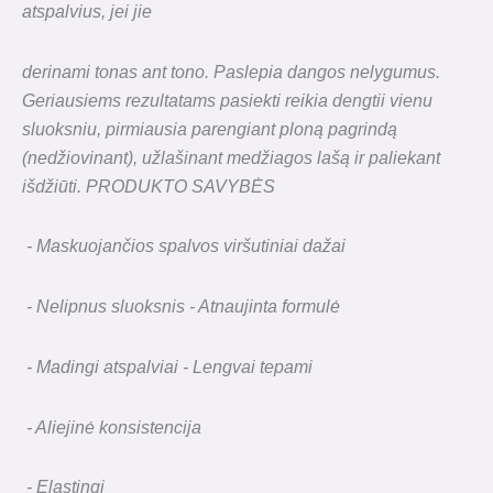
atspalvius, jei jie
derinami tonas ant tono. Paslepia dangos nelygumus.
Geriausiems rezultatams pasiekti reikia dengtii vienu
sluoksniu, pirmiausia parengiant ploną pagrindą
(nedžiovinant), užlašinant medžiagos lašą ir paliekant
išdžiūti. PRODUKTO SAVYBĖS
- Maskuojančios spalvos viršutiniai dažai
- Nelipnus sluoksnis - Atnaujinta formulė
- Madingi atspalviai - Lengvai tepami
- Aliejinė konsistencija
- Elastingi