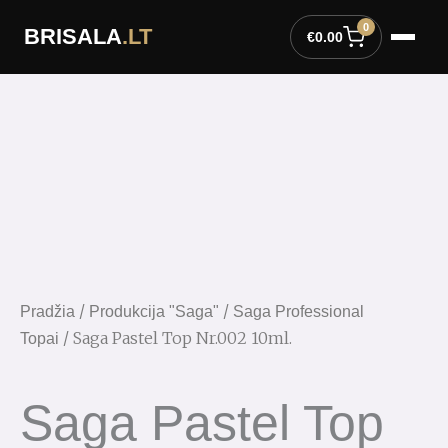
Pereiti
0
BRISALA
.LT
prie
€
0.00
turinio
/
/
Pradžia
Produkcija "Saga"
Saga Professional
/ Saga Pastel Top Nr.002 10ml.
Topai
Saga Pastel Top