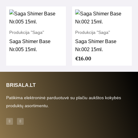
Produkcija "Saga"
Produkcija "Saga"
Saga Shimer Base
Saga Shimer Base
Nr.005 15ml.
Nr.002 15ml.
€
16.00
BRISALA.LT
Patikima elektroninė parduotuvė su plačiu aukštos kokybės
produktų asortimentu.
F
I
a
n
c
s
e
t
b
a
o
g
o
r