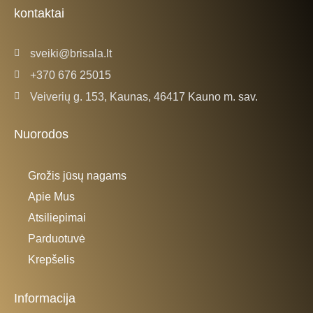
k
a
kontaktai
-
m
f
sveiki@brisala.lt
+370 676 25015
Veiverių g. 153, Kaunas, 46417 Kauno m. sav.
Nuorodos
Grožis jūsų nagams
Apie Mus
Atsiliepimai
Parduotuvė
Krepšelis
Informacija