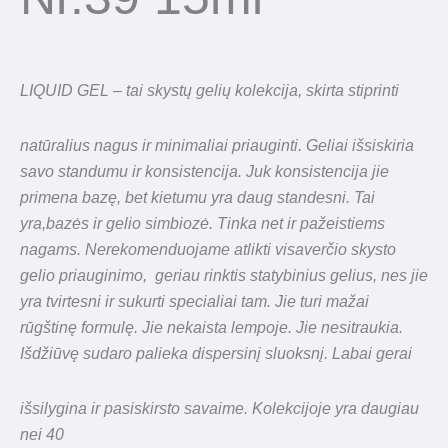
LIQUID GEL – tai skystų gelių kolekcija, skirta stiprinti
natūralius nagus ir minimaliai priauginti. Geliai išsiskiria
savo standumu ir konsistencija. Juk konsistencija jie
primena bazę, bet kietumu yra daug standesni. Tai
yra,bazės ir gelio simbiozė. Tinka net ir pažeistiems
nagams. Nerekomenduojame atlikti visaverčio skysto
gelio priauginimo, geriau rinktis statybinius gelius, nes jie
yra tvirtesni ir sukurti specialiai tam. Jie turi mažai
rūgštinę formulę. Jie nekaista lempoje. Jie nesitraukia.
Išdžiūvę sudaro palieka dispersinį sluoksnį.
Labai gerai
išsilygina ir pasiskirsto savaime. Kolekcijoje yra daugiau
nei 40