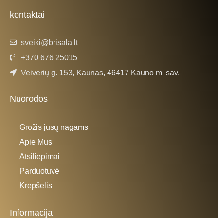
o
r
k
a
kontaktai
-
m
f
sveiki@brisala.lt
+370 676 25015
Veiverių g. 153, Kaunas, 46417 Kauno m. sav.
Nuorodos
Grožis jūsų nagams
Apie Mus
Atsiliepimai
Parduotuvė
Krepšelis
Informacija