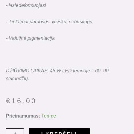
- Nsiedeformuojasi
- Tinkamai paruošus, visiškai nenusilupa
- Vidutinė pigmentacija
DŽIŪVIMO LAIKAS: 48 W LED lempoje – 60–90
sekundžių.
€
16.00
produkto
Prieinamumas:
Turime
kiekis:
Saga