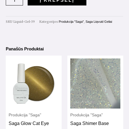
Į KREPŠELĮ
Liquid
Gel
Nr.39
SKU
Liquid-Gel-39
Kategorijos
,
Produkcija "Saga"
Saga Liqvuid Geliai
15ml
Panašūs Produktai
Produkcija "Saga"
Produkcija "Saga"
Saga Glow Cat Eye
Saga Shimer Base