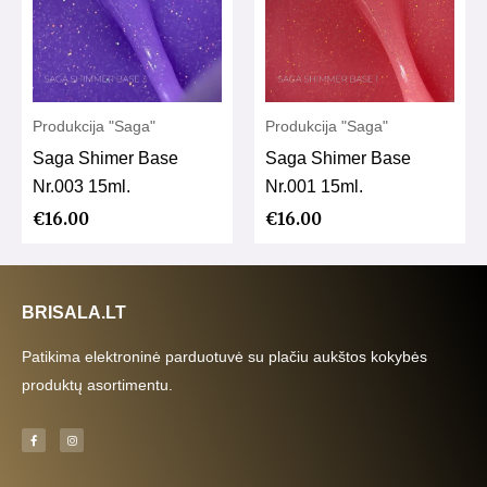
Produkcija "Saga"
Produkcija "Saga"
Saga Shimer Base
Saga Shimer Base
Nr.003 15ml.
Nr.001 15ml.
€
16.00
€
16.00
BRISALA.LT
Patikima elektroninė parduotuvė su plačiu aukštos kokybės
produktų asortimentu.
F
I
a
n
c
s
e
t
b
a
o
g