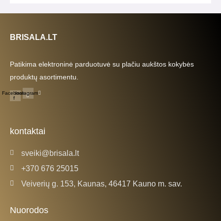
BRISALA.LT
Patikima elektroninė parduotuvė su plačiu aukštos kokybės
produktų asortimentu.
Facebook-
Instagram
f
kontaktai
sveiki@brisala.lt
+370 676 25015
Veiverių g. 153, Kaunas, 46417 Kauno m. sav.
Nuorodos