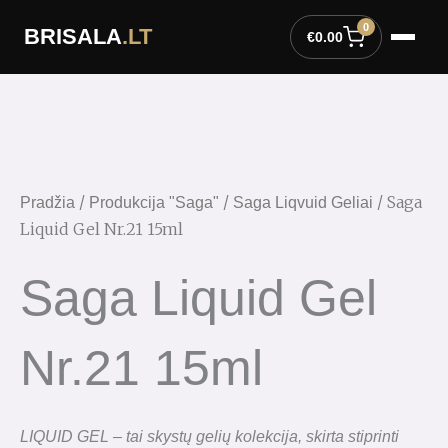
Pereiti
0
BRISALA
.LT
prie
€
0.00
turinio
produkto
kiekis:
Saga
Liquid
Gel
/
/
/ Saga
Pradžia
Produkcija "Saga"
Saga Liqvuid Geliai
Nr.21
Liquid Gel Nr.21 15ml
15ml
Saga Liquid Gel
Nr.21 15ml
LIQUID GEL – tai skystų gelių kolekcija, skirta stiprinti