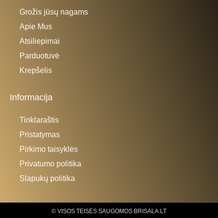
Grožis jūsų nagams
Apie Mus
Atsiliepimai
Parduotuvė
Krepšelis
Informacija
Tinklaraštis
Pristatymas
Pirkimo taisyklės
Privatumo politika
Slapukų politika
© VISOS TEISĖS SAUGOMOS BRISALA.LT