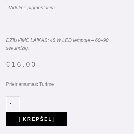
- Vidutinė pigmentacija
DŽIŪVIMO LAIKAS: 48 W LED lempoje – 60–90
sekundžių.
€
16.00
Prieinamumas:
Turime
Į KREPŠELĮ