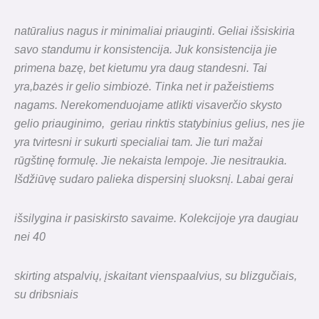
natūralius nagus ir minimaliai priauginti. Geliai išsiskiria
savo standumu ir konsistencija. Juk konsistencija jie
primena bazę, bet kietumu yra daug standesni. Tai
yra,bazės ir gelio simbiozė. Tinka net ir pažeistiems
nagams. Nerekomenduojame atlikti visaverčio skysto
gelio priauginimo, geriau rinktis statybinius gelius, nes jie
yra tvirtesni ir sukurti specialiai tam. Jie turi mažai
rūgštinę formulę. Jie nekaista lempoje. Jie nesitraukia.
Išdžiūvę sudaro palieka dispersinį sluoksnį.
Labai gerai
išsilygina ir pasiskirsto savaime. Kolekcijoje yra daugiau
nei 40
skirting atspalvių, įskaitant vienspaalvius, su blizgučiais,
su dribsniais