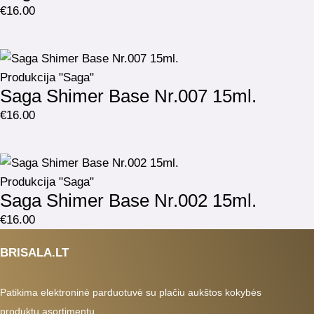
€
16.00
Produkcija "Saga"
Saga Shimer Base Nr.007 15ml.
€
16.00
Produkcija "Saga"
Saga Shimer Base Nr.002 15ml.
€
16.00
BRISALA.LT
Patikima elektroninė parduotuvė su plačiu aukštos kokybės
produktų asortimentu.