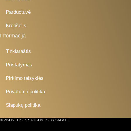
Parduotuvė
Krepšelis
Informacija
Tinklaraštis
Pristatymas
Pirkimo taisyklės
Privatumo politika
Slapukų politika
© VISOS TEISĖS SAUGOMOS BRISALA.LT