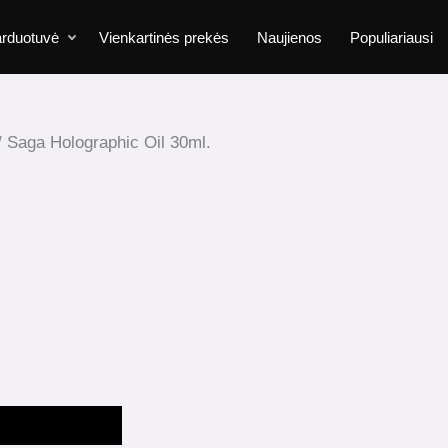
rduotuvė
Vienkartinės prekės
Naujienos
Populiariausi
 Saga Holographic Oil 30ml.