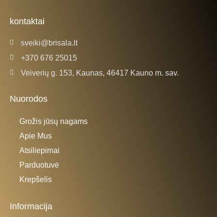
kontaktai
sveiki@brisala.lt
+370 676 25015
Veiverių g. 153, Kaunas, 46417 Kauno m. sav.
Nuorodos
Grožis jūsų nagams
Apie Mus
Atsiliepimai
Parduotuvė
Krepšelis
Informacija