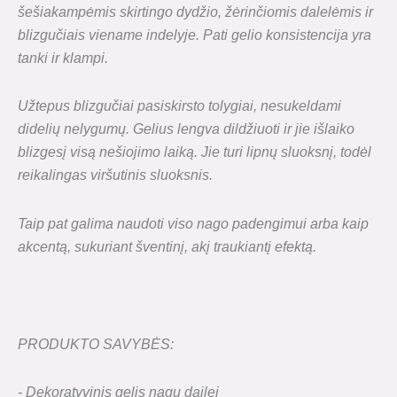
šešiakampėmis skirtingo dydžio, žėrinčiomis dalelėmis ir
blizgučiais viename indelyje. Pati gelio konsistencija yra
tanki ir klampi.
Užtepus blizgučiai pasiskirsto tolygiai, nesukeldami
didelių nelygumų. Gelius lengva dildžiuoti ir jie išlaiko
blizgesį visą nešiojimo laiką. Jie turi lipnų sluoksnį, todėl
reikalingas viršutinis sluoksnis.
Taip pat galima naudoti viso nago padengimui arba kaip
akcentą, sukuriant šventinį, akį traukiantį efektą.
PRODUKTO SAVYBĖS:
- Dekoratyvinis gelis nagų dailei