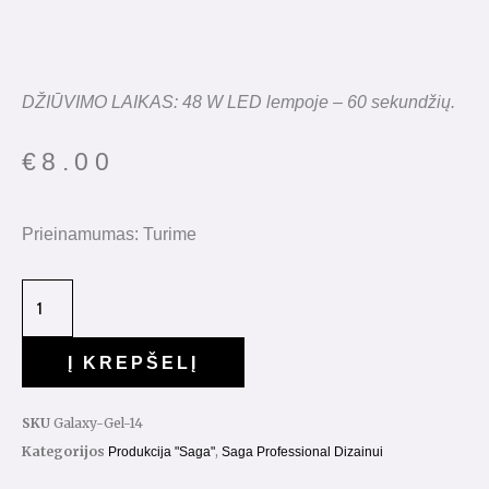
DŽIŪVIMO LAIKAS: 48 W LED lempoje – 60 sekundžių.
€
8.00
Prieinamumas:
Turime
Į KREPŠELĮ
SKU
Galaxy-Gel-14
Kategorijos
,
Produkcija "Saga"
Saga Professional Dizainui