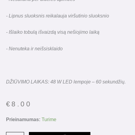
- Lipnus sluoksnis reikalauja viršutinio sluoksnio
- Išlaiko tobulą išvaizdą visą nešiojimo laiką
- Nenuteka ir neišsisklaido
DŽIŪVIMO LAIKAS: 48 W LED lempoje – 60 sekundžių.
€
8.00
produkto
Prieinamumas:
Turime
kiekis:
Saga