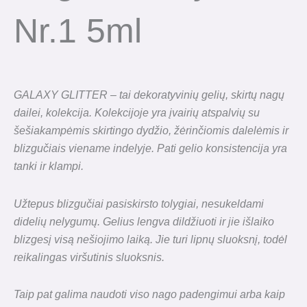
Nr.1 5ml
GALAXY GLITTER – tai dekoratyvinių gelių, skirtų nagų
dailei, kolekcija. Kolekcijoje yra įvairių atspalvių su
šešiakampėmis skirtingo dydžio, žėrinčiomis dalelėmis ir
blizgučiais viename indelyje. Pati gelio konsistencija yra
tanki ir klampi.
Užtepus blizgučiai pasiskirsto tolygiai, nesukeldami
didelių nelygumų. Gelius lengva dildžiuoti ir jie išlaiko
blizgesį visą nešiojimo laiką. Jie turi lipnų sluoksnį, todėl
reikalingas viršutinis sluoksnis.
Taip pat galima naudoti viso nago padengimui arba kaip