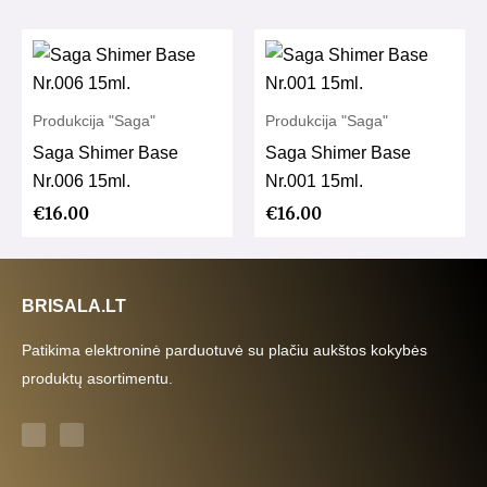
Produkcija "Saga"
Produkcija "Saga"
Saga Shimer Base
Saga Shimer Base
Nr.006 15ml.
Nr.001 15ml.
€
16.00
€
16.00
BRISALA.LT
Patikima elektroninė parduotuvė su plačiu aukštos kokybės
produktų asortimentu.
F
I
a
n
c
s
e
t
b
a
o
g