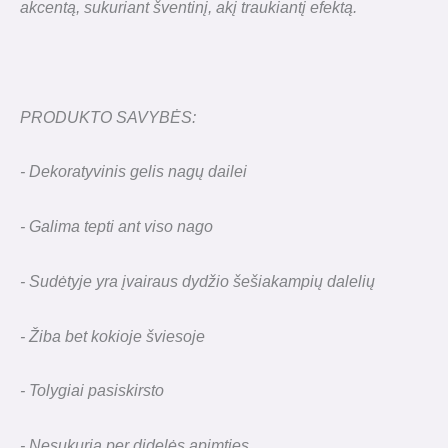
akcentą, sukuriant šventinį, akį traukiantį efektą.
PRODUKTO SAVYBĖS:
- Dekoratyvinis gelis nagų dailei
- Galima tepti ant viso nago
- Sudėtyje yra įvairaus dydžio šešiakampių dalelių
- Žiba bet kokioje šviesoje
- Tolygiai pasiskirsto
- Nesukuria per didelės apimties