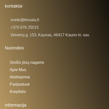
o
r
k
a
kontaktai
-
m
f
sveiki@brisala.lt
+370 676 25015
Veiverių g. 153, Kaunas, 46417 Kauno m. sav.
Nuorodos
Grožis jūsų nagams
Apie Mus
Atsiliepimai
Parduotuvė
Krepšelis
Informacija