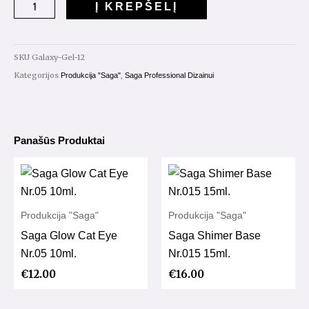
Į KREPŠELĮ
Galaxy
Gel
Nr.1
SKU
Galaxy-Gel-12
5ml
Kategorijos
,
Produkcija "Saga"
Saga Professional Dizainui
Panašūs Produktai
Produkcija "Saga"
Produkcija "Saga"
Saga Glow Cat Eye
Saga Shimer Base
Nr.05 10ml.
Nr.015 15ml.
€
12.00
€
16.00