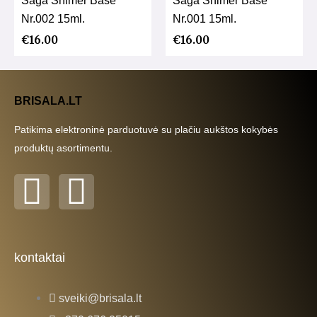
Saga Shimer Base
Saga Shimer Base
Nr.002 15ml.
Nr.001 15ml.
€
16.00
€
16.00
BRISALA.LT
Patikima elektroninė parduotuvė su plačiu aukštos kokybės
produktų asortimentu.
F
I
a
n
c
s
kontaktai
e
t
sveiki@brisala.lt