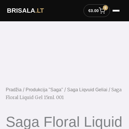
Pereiti
0
BRISALA
.LT
prie
€
0.00
turinio
/
/
/ Saga
Pradžia
Produkcija "Saga"
Saga Liqvuid Geliai
Floral Liquid Gel 15ml. 001
Saga Floral Liquid