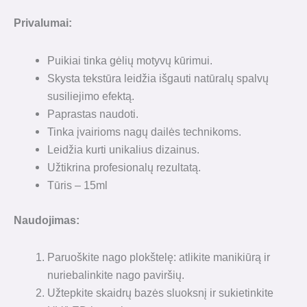
Privalumai:
Puikiai tinka gėlių motyvų kūrimui.
Skysta tekstūra leidžia išgauti natūralų spalvų
susiliejimo efektą.
Paprastas naudoti.
Tinka įvairioms nagų dailės technikoms.
Leidžia kurti unikalius dizainus.
Užtikrina profesionalų rezultatą.
Tūris – 15ml
Naudojimas:
Paruoškite nago plokštelę: atlikite manikiūrą ir
nuriebalinkite nago paviršių.
Užtepkite skaidrų bazės sluoksnį ir sukietinkite