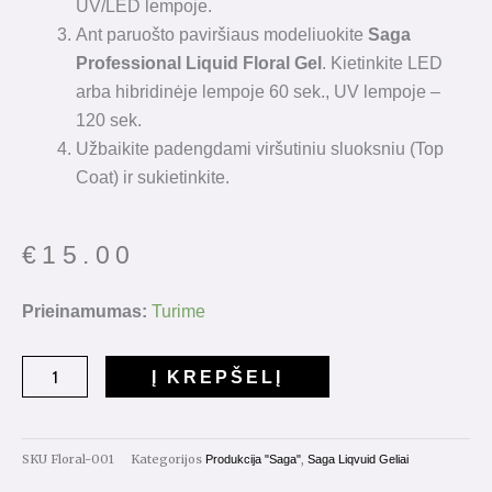
UV/LED lempoje.
Ant paruošto paviršiaus modeliuokite
Saga
Professional Liquid Floral Gel
. Kietinkite LED
arba hibridinėje lempoje 60 sek., UV lempoje –
120 sek.
Užbaikite padengdami viršutiniu sluoksniu (Top
Coat) ir sukietinkite.
€
15.00
produkto
Prieinamumas:
Turime
kiekis:
Saga
Į KREPŠELĮ
Floral
Liquid
Gel
SKU
Floral-001
Kategorijos
,
Produkcija "Saga"
Saga Liqvuid Geliai
15ml.