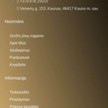
b
a
+370 676 25015
Veiverių g. 153, Kaunas, 46417 Kauno m. sav.
o
g
Nuorodos
o
r
Grožis jūsų nagams
k
a
Apie Mus
-
m
Atsiliepimai
Parduotuvė
f
Krepšelis
Informacija
Tinklaraštis
Pristatymas
Pirkimo taisyklės