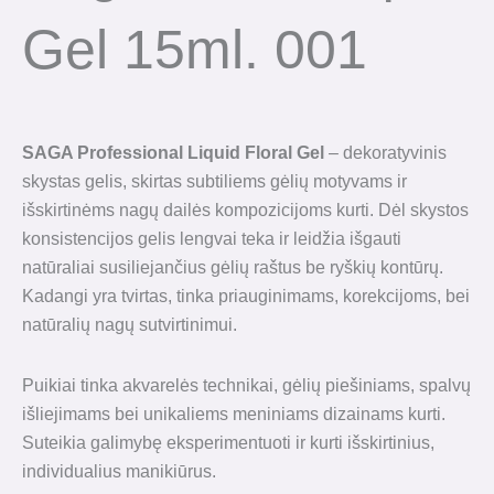
Gel 15ml. 001
SAGA Professional Liquid Floral Gel
– dekoratyvinis
skystas gelis, skirtas subtiliems gėlių motyvams ir
išskirtinėms nagų dailės kompozicijoms kurti. Dėl skystos
konsistencijos gelis lengvai teka ir leidžia išgauti
natūraliai susiliejančius gėlių raštus be ryškių kontūrų.
Kadangi yra tvirtas, tinka priauginimams, korekcijoms, bei
natūralių nagų sutvirtinimui.
Puikiai tinka akvarelės technikai, gėlių piešiniams, spalvų
išliejimams bei unikaliems meniniams dizainams kurti.
Suteikia galimybę eksperimentuoti ir kurti išskirtinius,
individualius manikiūrus.