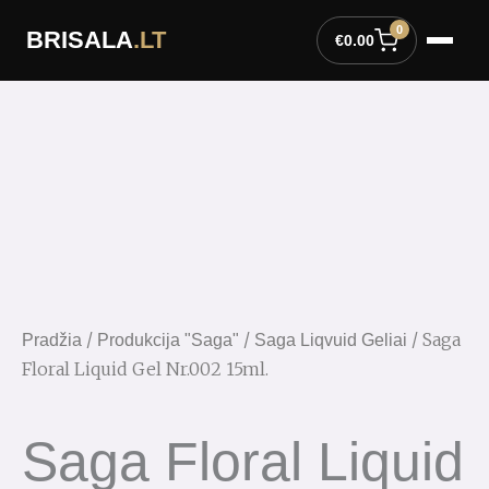
Pereiti
0
BRISALA
.LT
prie
€
0.00
turinio
/
/
/ Saga
Pradžia
Produkcija "Saga"
Saga Liqvuid Geliai
Floral Liquid Gel Nr.002 15ml.
Saga Floral Liquid