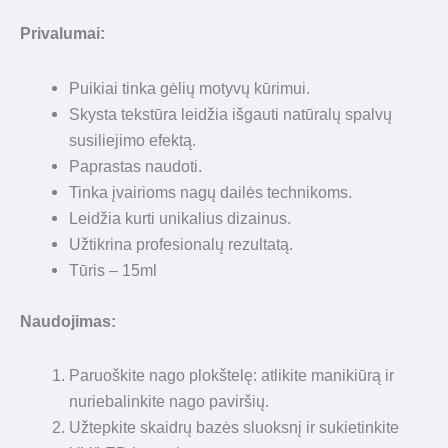
Privalumai:
Puikiai tinka gėlių motyvų kūrimui.
Skysta tekstūra leidžia išgauti natūralų spalvų
susiliejimo efektą.
Paprastas naudoti.
Tinka įvairioms nagų dailės technikoms.
Leidžia kurti unikalius dizainus.
Užtikrina profesionalų rezultatą.
Tūris – 15ml
Naudojimas:
Paruoškite nago plokštelę: atlikite manikiūrą ir
nuriebalinkite nago paviršių.
Užtepkite skaidrų bazės sluoksnį ir sukietinkite