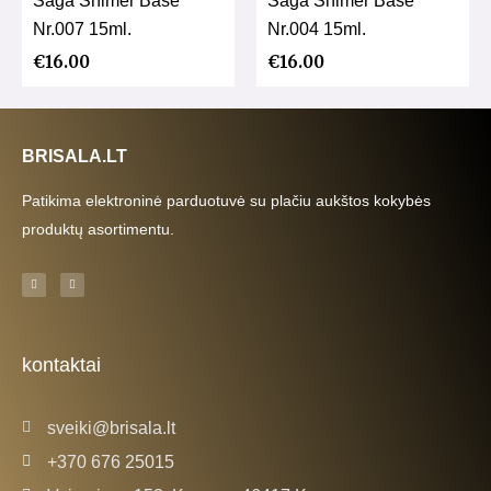
Saga Shimer Base
Saga Shimer Base
Nr.007 15ml.
Nr.004 15ml.
€
16.00
€
16.00
BRISALA.LT
Patikima elektroninė parduotuvė su plačiu aukštos kokybės
produktų asortimentu.
F
I
a
n
c
s
e
t
b
a
o
g
o
r
k
a
kontaktai
-
m
f
sveiki@brisala.lt
+370 676 25015