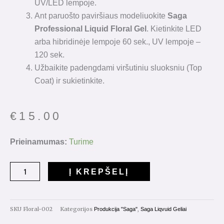
UV/LED lempoje.
Ant paruošto paviršiaus modeliuokite
Saga
Professional Liquid Floral Gel
. Kietinkite LED
arba hibridinėje lempoje 60 sek., UV lempoje –
120 sek.
Užbaikite padengdami viršutiniu sluoksniu (Top
Coat) ir sukietinkite.
€
15.00
produkto
Prieinamumas:
Turime
kiekis:
Saga
Į KREPŠELĮ
Floral
Liquid
Gel
SKU
Floral-002
Kategorijos
,
Produkcija "Saga"
Saga Liqvuid Geliai
Nr.002