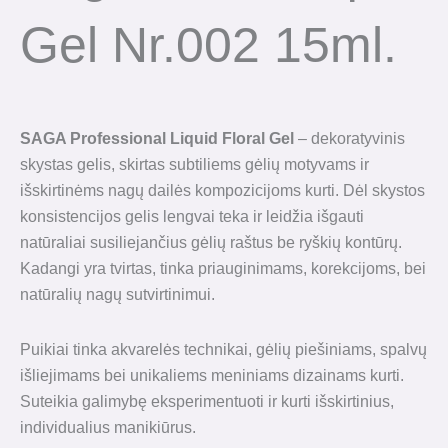
Gel Nr.002 15ml.
SAGA Professional Liquid Floral Gel
– dekoratyvinis
skystas gelis, skirtas subtiliems gėlių motyvams ir
išskirtinėms nagų dailės kompozicijoms kurti. Dėl skystos
konsistencijos gelis lengvai teka ir leidžia išgauti
natūraliai susiliejančius gėlių raštus be ryškių kontūrų.
Kadangi yra tvirtas, tinka priauginimams, korekcijoms, bei
natūralių nagų sutvirtinimui.
Puikiai tinka akvarelės technikai, gėlių piešiniams, spalvų
išliejimams bei unikaliems meniniams dizainams kurti.
Suteikia galimybę eksperimentuoti ir kurti išskirtinius,
individualius manikiūrus.