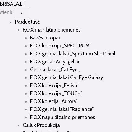
Pereiti
BRISALA
.LT
prie
Meniu
×
turinio
Parduotuvė
F.O.X manikiūro priemonės
Bazės ir topai
F.O.X kolekcija „SPECTRUM”
F.O.X geliniai lakai „Spektrum Shot” 5ml
F.O.X geliai-Acryl geliai
Geliniai lakai „Cat Eye „
F.O.X geliniai lakai Cat Eye Galaxy
F.O.X kolekcija „Fetish”
F.O.X kolekcija „TOUCH”
F.O.X kolecija „Aurora”
F.O.X geliniai lakai ”Radiance”
F.O.X nagų dizaino priemonės
Callux Produkcija