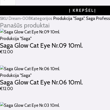
Į KREPŠELĮ
SKU
Dream-008
Kategorijos
Produkcija "Saga"
,
Saga Profess
Panašūs produktai
Produkcija "Saga"
Saga Glow Cat Eye Nr.09 10ml.
€
12.00
Produkcija "Saga"
Saga Glow Cat Eye Nr.06 10ml.
€
12.00