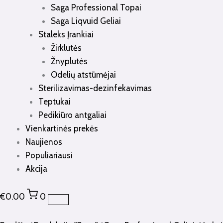
Saga Professional Topai
Saga Liqvuid Geliai
Staleks Įrankiai
Žirklutės
Žnyplutės
Odelių atstūmėjai
Sterilizavimas-dezinfekavimas
Teptukai
Pedikiūro antgaliai
Vienkartinės prekės
Naujienos
Populiariausi
Akcija
€
0.00
0
produkto