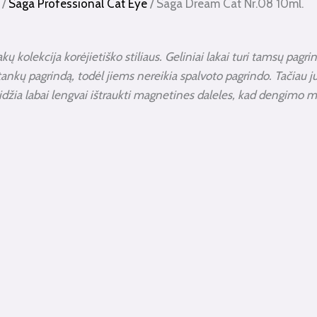
/
Saga Professional Cat Eye
/ Saga Dream Cat Nr.08 10ml.
 kolekcija korėjietiško stiliaus. Geliniai lakai turi tamsų pagrin
 tankų pagrindą, todėl jiems nereikia spalvoto pagrindo. Tačiau j
 leidžia labai lengvai ištraukti magnetines daleles, kad dengimo 