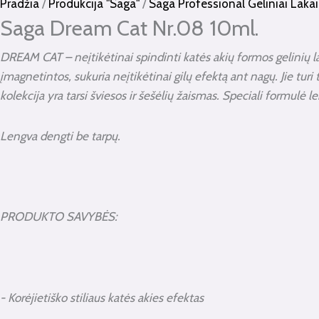
kiekis:
Pradžia
/
Produkcija "Saga"
/
Saga Professional Geliniai Lakai
Saga
Saga Dream Cat Nr.08 10ml.
Dream
DREAM CAT – neįtikėtinai spindinti katės akių formos gelinių lakų
Cat
įmagnetintos, sukuria neįtikėtinai gilų efektą ant nagų. Jie turi
Nr.08
kolekcija yra tarsi šviesos ir šešėlių žaismas. Speciali formulė
10ml.
Lengva dengti be tarpų.
PRODUKTO SAVYBĖS:
- Korėjietiško stiliaus katės akies efektas