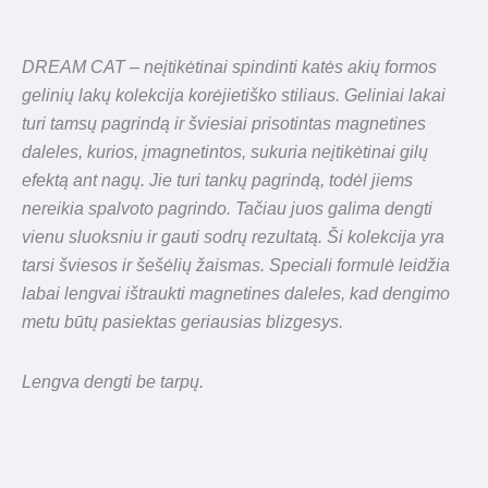
DREAM CAT – neįtikėtinai spindinti katės akių formos
gelinių lakų kolekcija korėjietiško stiliaus. Geliniai lakai
turi tamsų pagrindą ir šviesiai prisotintas magnetines
daleles, kurios, įmagnetintos, sukuria neįtikėtinai gilų
efektą ant nagų. Jie turi tankų pagrindą, todėl jiems
nereikia spalvoto pagrindo. Tačiau juos galima dengti
vienu sluoksniu ir gauti sodrų rezultatą. Ši kolekcija yra
tarsi šviesos ir šešėlių žaismas. Speciali formulė leidžia
labai lengvai ištraukti magnetines daleles, kad dengimo
metu būtų pasiektas geriausias blizgesys.
Lengva dengti be tarpų.