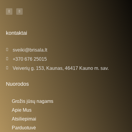
F
I
a
n
c
s
e
t
b
a
o
g
o
r
k
a
kontaktai
-
m
f
sveiki@brisala.lt
+370 676 25015
Veiverių g. 153, Kaunas, 46417 Kauno m. sav.
Nuorodos
Grožis jūsų nagams
Apie Mus
Atsiliepimai
Parduotuvė