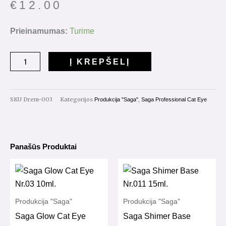
€
12.00
produkto
Prieinamumas:
Turime
kiekis:
Saga
Į KREPŠELĮ
Dream
Cat
Nr.03
SKU
Drem-003
Kategorijos
,
Produkcija "Saga"
Saga Professional Cat Eye
10ml.
Panašūs Produktai
Produkcija "Saga"
Produkcija "Saga"
Saga Glow Cat Eye
Saga Shimer Base