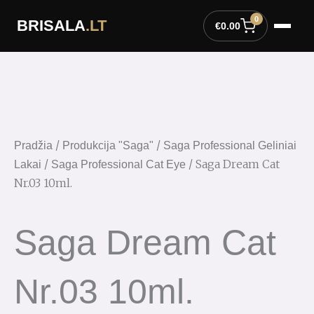
Pereiti
0
BRISALA
.LT
prie
€
0.00
turinio
/
/
Pradžia
Produkcija "Saga"
Saga Professional Geliniai
/
/ Saga Dream Cat
Lakai
Saga Professional Cat Eye
Nr.03 10ml.
Saga Dream Cat
Nr.03 10ml.