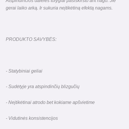
Atspindinčios dalelės tolygiai pasiskirsto ant nago. Jie
gerai laiko arką. Ir sukuria neįtikėtiną efektą nagams.
PRODUKTO SAVYBĖS:
- Statybiniai geliai
- Sudėtyje yra atspindinčių blizgučių
- Neįtikėtinai atrodo bet kokiame apšvietime
- Vidutinės konsistencijos