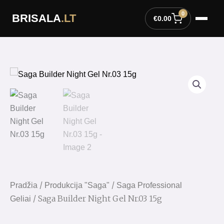
Pereiti
0
BRISALA
.LT
prie
€
0.00
turinio
/
/
Pradžia
Produkcija "Saga"
Saga Professional
/ Saga Builder Night Gel Nr.03 15g
Geliai