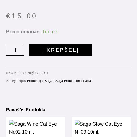
€
15.00
produkto
Prieinamumas:
Turime
kiekis:
Saga
Į KREPŠELĮ
Builder
Night
Gel
SKU
Builder-NightGel-03
Nr.03
Kategorijos
,
Produkcija "Saga"
Saga Professional Geliai
15g
Panašūs Produktai