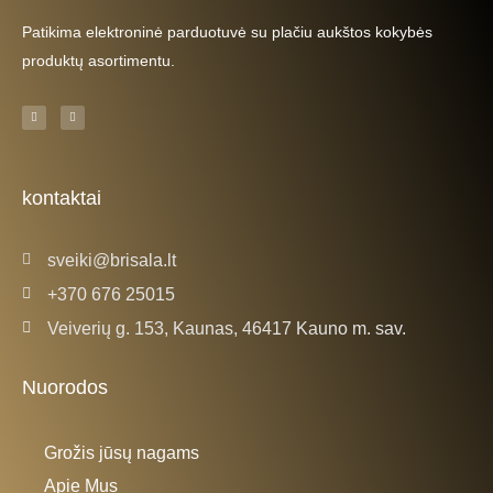
Patikima elektroninė parduotuvė su plačiu aukštos kokybės
produktų asortimentu.
F
I
a
n
c
s
e
t
b
a
o
g
o
r
k
a
kontaktai
-
m
f
sveiki@brisala.lt
+370 676 25015
Veiverių g. 153, Kaunas, 46417 Kauno m. sav.
Nuorodos
Grožis jūsų nagams
Apie Mus