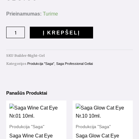
produkto
Prieinamumas:
Turime
kiekis:
Saga
Į KREPŠELĮ
Builder
Night
Gel
SKU
Builder-Night-Gel
Nr.01
Kategorijos
,
Produkcija "Saga"
Saga Professional Geliai
15g
Panašūs Produktai
Produkcija "Saga"
Produkcija "Saga"
Saga Wine Cat Eye
Saga Glow Cat Eye