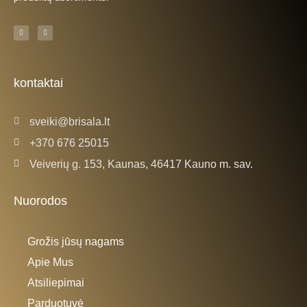
F
I
a
n
c
s
e
t
b
a
o
g
o
r
k
a
kontaktai
-
m
f
sveiki@brisala.lt
+370 676 25015
Veiverių g. 153, Kaunas, 46417 Kauno m. sav.
Nuorodos
Grožis jūsų nagams
Apie Mus
Atsiliepimai
Parduotuvė