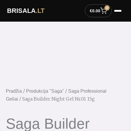
Pereiti
0
BRISALA
.LT
prie
€
0.00
turinio
/
/
Pradžia
Produkcija "Saga"
Saga Professional
/ Saga Builder Night Gel Nr.01 15g
Geliai
Saga Builder